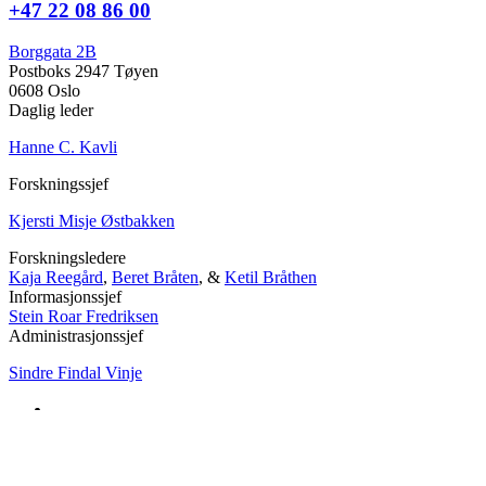
+47 22 08 86 00
Borggata 2B
Postboks 2947 Tøyen
0608 Oslo
Daglig leder
Hanne C. Kavli
Forskningssjef
Kjersti Misje Østbakken
Forskningsledere
Kaja Reegård
,
Beret Bråten
, &
Ketil Bråthen
Informasjonssjef
Stein Roar Fredriksen
Administrasjonssjef
Sindre Findal Vinje