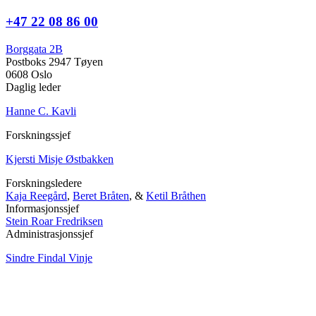
+47 22 08 86 00
Borggata 2B
Postboks 2947 Tøyen
0608 Oslo
Daglig leder
Hanne C. Kavli
Forskningssjef
Kjersti Misje Østbakken
Forskningsledere
Kaja Reegård
,
Beret Bråten
, &
Ketil Bråthen
Informasjonssjef
Stein Roar Fredriksen
Administrasjonssjef
Sindre Findal Vinje