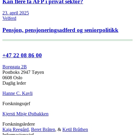
Kan flere få AFP i privat sektor?
23. april 2025
Velferd
Pensjon, pensjoneringsadferd og seniorpolitikk
+47 22 08 86 00
Borggata 2B
Postboks 2947 Tøyen
0608 Oslo
Daglig leder
Hanne C. Kavli
Forskningssjef
Kjersti Misje Østbakken
Forskningsledere
Kaja Reegård
,
Beret Bråten
, &
Ketil Bråthen
Informasjonssjef