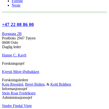
Forrige
Neste
+47 22 08 86 00
Borggata 2B
Postboks 2947 Tøyen
0608 Oslo
Daglig leder
Hanne C. Kavli
Forskningssjef
Kjersti Misje Østbakken
Forskningsledere
Kaja Reegård
,
Beret Bråten
, &
Ketil Bråthen
Informasjonssjef
Stein Roar Fredriksen
Administrasjonssjef
Sindre Findal Vinje