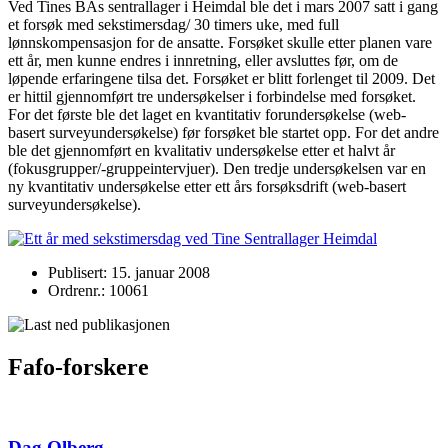
Ved Tines BAs sentrallager i Heimdal ble det i mars 2007 satt i gang
et forsøk med sekstimersdag/ 30 timers uke, med full
lønnskompensasjon for de ansatte. Forsøket skulle etter planen vare
ett år, men kunne endres i innretning, eller avsluttes før, om de
løpende erfaringene tilsa det. Forsøket er blitt forlenget til 2009. Det
er hittil gjennomført tre undersøkelser i forbindelse med forsøket.
For det første ble det laget en kvantitativ forundersøkelse (web-
basert surveyundersøkelse) før forsøket ble startet opp. For det andre
ble det gjennomført en kvalitativ undersøkelse etter et halvt år
(fokusgrupper/-gruppeintervjuer). Den tredje undersøkelsen var en
ny kvantitativ undersøkelse etter ett års forsøksdrift (web-basert
surveyundersøkelse).
Publisert: 15. januar 2008
Ordrenr.: 10061
Fafo-forskere
Dag Olberg