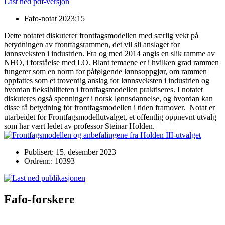
Last ned pdf-versjon
Fafo-notat 2023:15
Dette notatet diskuterer frontfagsmodellen med særlig vekt på
betydningen av frontfagsrammen, det vil sli anslaget for
lønnsveksten i industrien. Fra og med 2014 angis en slik ramme av
NHO, i forståelse med LO. Blant temaene er i hvilken grad rammen
fungerer som en norm for påfølgende lønnsoppgjør, om rammen
oppfattes som et troverdig anslag for lønnsveksten i industrien og
hvordan fleksibiliteten i frontfagsmodellen praktiseres. I notatet
diskuteres også spenninger i norsk lønnsdannelse, og hvordan kan
disse få betydning for frontfagsmodellen i tiden framover. Notat er
utarbeidet for Frontfagsmodellutvalget, et offentlig oppnevnt utvalg
som har vært ledet av professor Steinar Holden.
Publisert: 15. desember 2023
Ordrenr.: 10393
Fafo-forskere