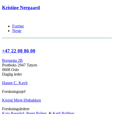
Kristine Nergaard
Forrige
Neste
+47 22 08 86 00
Borggata 2B
Postboks 2947 Tøyen
0608 Oslo
Daglig leder
Hanne C. Kavli
Forskningssjef
Kjersti Misje Østbakken
Forskningsledere
Kaja Reegård
,
Beret Bråten
, &
Ketil Bråthen