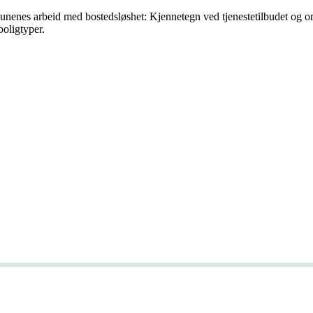
nenes arbeid med bostedsløshet: Kjennetegn ved tjenestetilbudet og organ
boligtyper.