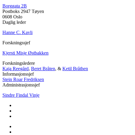
Borggata 2B
Postboks 2947 Tøyen
0608 Oslo
Daglig leder
Hanne C. Kavli
Forskningssjef
Kjersti Misje Østbakken
Forskningsledere
Kaja Reegård
,
Beret Bråten
, &
Ketil Bråthen
Informasjonssjef
Stein Roar Fredriksen
Administrasjonssjef
Sindre Findal Vinje