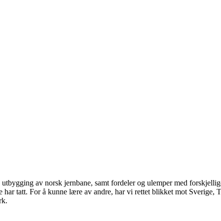
iv utbygging av norsk jernbane, samt fordeler og ulemper med forskjelli
e har tatt. For å kunne lære av andre, har vi rettet blikket mot Sverige,
rk.