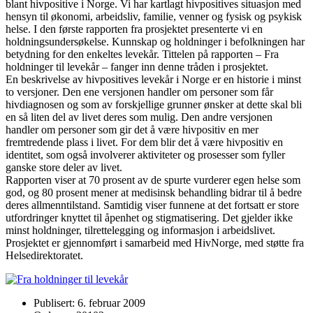
blant hivpositive i Norge. Vi har kartlagt hivpositives situasjon med
hensyn til økonomi, arbeidsliv, familie, venner og fysisk og psykisk
helse. I den første rapporten fra prosjektet presenterte vi en
holdningsundersøkelse. Kunnskap og holdninger i befolkningen har
betydning for den enkeltes levekår. Tittelen på rapporten – Fra
holdninger til levekår – fanger inn denne tråden i prosjektet.
En beskrivelse av hivpositives levekår i Norge er en historie i minst
to versjoner. Den ene versjonen handler om personer som får
hivdiagnosen og som av forskjellige grunner ønsker at dette skal bli
en så liten del av livet deres som mulig. Den andre versjonen
handler om personer som gir det å være hivpositiv en mer
fremtredende plass i livet. For dem blir det å være hivpositiv en
identitet, som også involverer aktiviteter og prosesser som fyller
ganske store deler av livet.
Rapporten viser at 70 prosent av de spurte vurderer egen helse som
god, og 80 prosent mener at medisinsk behandling bidrar til å bedre
deres allmenntilstand. Samtidig viser funnene at det fortsatt er store
utfordringer knyttet til åpenhet og stigmatisering. Det gjelder ikke
minst holdninger, tilrettelegging og informasjon i arbeidslivet.
Prosjektet er gjennomført i samarbeid med HivNorge, med støtte fra
Helsedirektoratet.
Publisert: 6. februar 2009