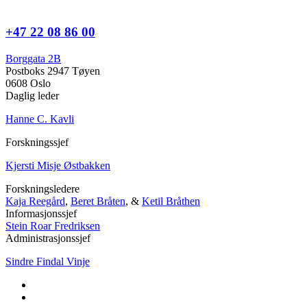
+47 22 08 86 00
Borggata 2B
Postboks 2947 Tøyen
0608 Oslo
Daglig leder
Hanne C. Kavli
Forskningssjef
Kjersti Misje Østbakken
Forskningsledere
Kaja Reegård
,
Beret Bråten
, &
Ketil Bråthen
Informasjonssjef
Stein Roar Fredriksen
Administrasjonssjef
Sindre Findal Vinje