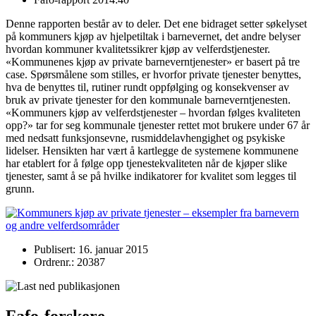
Denne rapporten består av to deler. Det ene bidraget setter søkelyset
på kommuners kjøp av hjelpetiltak i barnevernet, det andre belyser
hvordan kommuner kvalitetssikrer kjøp av velferdstjenester.
«Kommunenes kjøp av private barneverntjenester» er basert på tre
case. Spørsmålene som stilles, er hvorfor private tjenester benyttes,
hva de benyttes til, rutiner rundt oppfølging og konsekvenser av
bruk av private tjenester for den kommunale barneverntjenesten.
«Kommuners kjøp av velferdstjenester – hvordan følges kvaliteten
opp?» tar for seg kommunale tjenester rettet mot brukere under 67 år
med nedsatt funksjonsevne, rusmiddelavhengighet og psykiske
lidelser. Hensikten har vært å kartlegge de systemene kommunene
har etablert for å følge opp tjenestekvaliteten når de kjøper slike
tjenester, samt å se på hvilke indikatorer for kvalitet som legges til
grunn.
Publisert: 16. januar 2015
Ordrenr.: 20387
Fafo-forskere