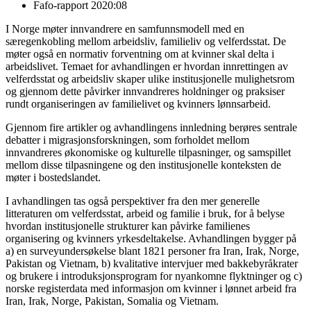
Fafo-rapport 2020:08
I Norge møter innvandrere en samfunnsmodell med en
særegenkobling mellom arbeidsliv, familieliv og velferdsstat. De
møter også en normativ forventning om at kvinner skal delta i
arbeidslivet. Temaet for avhandlingen er hvordan innrettingen av
velferdsstat og arbeidsliv skaper ulike institusjonelle mulighetsrom
og gjennom dette påvirker innvandreres holdninger og praksiser
rundt organiseringen av familielivet og kvinners lønnsarbeid.
Gjennom fire artikler og avhandlingens innledning berøres sentrale
debatter i migrasjonsforskningen, som forholdet mellom
innvandreres økonomiske og kulturelle tilpasninger, og samspillet
mellom disse tilpasningene og den institusjonelle konteksten de
møter i bostedslandet.
I avhandlingen tas også perspektiver fra den mer generelle
litteraturen om velferdsstat, arbeid og familie i bruk, for å belyse
hvordan institusjonelle strukturer kan påvirke familienes
organisering og kvinners yrkesdeltakelse. Avhandlingen bygger på
a) en surveyundersøkelse blant 1821 personer fra Iran, Irak, Norge,
Pakistan og Vietnam, b) kvalitative intervjuer med bakkebyråkrater
og brukere i introduksjonsprogram for nyankomne flyktninger og c)
norske registerdata med informasjon om kvinner i lønnet arbeid fra
Iran, Irak, Norge, Pakistan, Somalia og Vietnam.