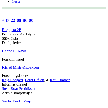
Neste
+47 22 08 86 00
Borggata 2B
Postboks 2947 Tøyen
0608 Oslo
Daglig leder
Hanne C. Kavli
Forskningssjef
Kjersti Misje Østbakken
Forskningsledere
Kaja Reegård
,
Beret Bråten
, &
Ketil Bråthen
Informasjonssjef
Stein Roar Fredriksen
Administrasjonssjef
Sindre Findal Vinje