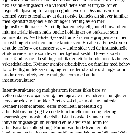
neo-assimileringsteori kan vi forstå dette som et uttrykk for en
rasjonell tilpasning for å oppnå gode levekår. Dissonansen kan
dermed være et resultat av at den norske konteksten skyver familier
med kjønnstradisjonelle holdninger i retning av en mer
kjønnslikestilt praksis. Samtidig har en betydelig andel innvandrere i
mitt materiale kjønnstradisjonelle holdninger og praksiser som
sammenfaller. Ved første øyekast framstår denne gruppen som mer
robust i møtet med den norske konteksten. En alternativ beskrivelse
er at de treffer – og tilpasser seg – andre sider ved de institusjonelle
strukturene enn de som lever mer kjønnslikestilt. Hovedsporet i
norsk familie- og likestillingspolitikk er tett forbundet med kvinners
yrkesdeltakelse. Kvinner utenfor arbeidslivet, og familier med behov
for offentlig inntektssikring, møter imidlertid andre ordninger som
produserer andretyper av mulighetsrom med andre
insentivstrukturer.
Insentivstrukturer og mulighetsrom formes ikke bare av
velferdsstatens organisering, men også av innvandreres muligheter i
norsk arbeidsliv. I artikkel 2 rettes søkelyset mot innvandrede
kvinner i lønnet arbeid, deres mobilitet i arbeidstid og
arbeidstilknytning og hva dette kan fortelle om muligheter og
begrensinger i norsk arbeidsliv. Blant norske kvinner uten
innvandringsbakgrunn er deltid en relativt stabil form for
arbeidsmarkedstilknytning. For innvandrede kvinner i de
landgruppene jeg har studert, er bildet mer delt og mobiliteten både i