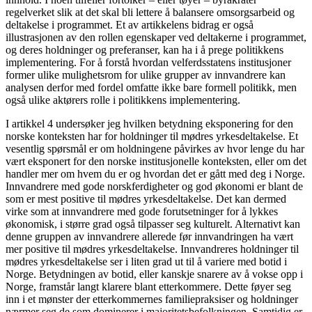
regelverket slik at det skal bli lettere å balansere omsorgsarbeid og
deltakelse i programmet. Et av artikkelens bidrag er også
illustrasjonen av den rollen egenskaper ved deltakerne i programmet,
og deres holdninger og preferanser, kan ha i å prege politikkens
implementering. For å forstå hvordan velferdsstatens institusjoner
former ulike mulighetsrom for ulike grupper av innvandrere kan
analysen derfor med fordel omfatte ikke bare formell politikk, men
også ulike aktørers rolle i politikkens implementering.
I artikkel 4 undersøker jeg hvilken betydning eksponering for den
norske konteksten har for holdninger til mødres yrkesdeltakelse. Et
vesentlig spørsmål er om holdningene påvirkes av hvor lenge du har
vært eksponert for den norske institusjonelle konteksten, eller om det
handler mer om hvem du er og hvordan det er gått med deg i Norge.
Innvandrere med gode norskferdigheter og god økonomi er blant de
som er mest positive til mødres yrkesdeltakelse. Det kan dermed
virke som at innvandrere med gode forutsetninger for å lykkes
økonomisk, i større grad også tilpasser seg kulturelt. Alternativt kan
denne gruppen av innvandrere allerede før innvandringen ha vært
mer positive til mødres yrkesdeltakelse. Innvandreres holdninger til
mødres yrkesdeltakelse ser i liten grad ut til å variere med botid i
Norge. Betydningen av botid, eller kanskje snarere av å vokse opp i
Norge, framstår langt klarere blant etterkommere. Dette føyer seg
inn i et mønster der etterkommernes familiepraksiser og holdninger
nærmer seg de som dominerer i majoritetsbefolkningen. Samtidig er