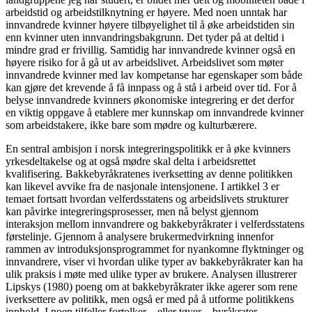
arbeidstid og arbeidstilknytning er høyere. Med noen unntak har
innvandrede kvinner høyere tilbøyelighet til å øke arbeidstiden sin
enn kvinner uten innvandringsbakgrunn. Det tyder på at deltid i
mindre grad er frivillig. Samtidig har innvandrede kvinner også en
høyere risiko for å gå ut av arbeidslivet. Arbeidslivet som møter
innvandrede kvinner med lav kompetanse har egenskaper som både
kan gjøre det krevende å få innpass og å stå i arbeid over tid. For å
belyse innvandrede kvinners økonomiske integrering er det derfor
en viktig oppgave å etablere mer kunnskap om innvandrede kvinner
som arbeidstakere, ikke bare som mødre og kulturbærere.
En sentral ambisjon i norsk integreringspolitikk er å øke kvinners
yrkesdeltakelse og at også mødre skal delta i arbeidsrettet
kvalifisering. Bakkebyråkratenes iverksetting av denne politikken
kan likevel avvike fra de nasjonale intensjonene. I artikkel 3 er
temaet fortsatt hvordan velferdsstatens og arbeidslivets strukturer
kan påvirke integreringsprosesser, men nå belyst gjennom
interaksjon mellom innvandrere og bakkebyråkrater i velferdsstatens
førstelinje. Gjennom å analysere brukermedvirkning innenfor
rammen av introduksjonsprogrammet for nyankomne flyktninger og
innvandrere, viser vi hvordan ulike typer av bakkebyråkrater kan ha
ulik praksis i møte med ulike typer av brukere. Analysen illustrerer
Lipskys (1980) poeng om at bakkebyråkrater ikke agerer som rene
iverksettere av politikk, men også er med på å utforme politikkens
innhold. I noen tilfeller fortolker – eller tøyer – byråkrater