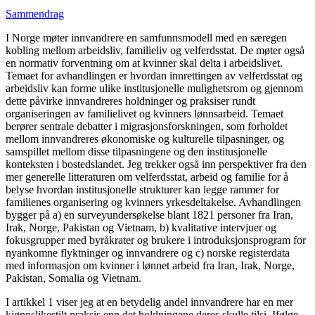
Sammendrag
I Norge møter innvandrere en samfunnsmodell med en særegen
kobling mellom arbeidsliv, familieliv og velferdsstat. De møter også
en normativ forventning om at kvinner skal delta i arbeidslivet.
Temaet for avhandlingen er hvordan innrettingen av velferdsstat og
arbeidsliv kan forme ulike institusjonelle mulighetsrom og gjennom
dette påvirke innvandreres holdninger og praksiser rundt
organiseringen av familielivet og kvinners lønnsarbeid. Temaet
berører sentrale debatter i migrasjonsforskningen, som forholdet
mellom innvandreres økonomiske og kulturelle tilpasninger, og
samspillet mellom disse tilpasningene og den institusjonelle
konteksten i bostedslandet. Jeg trekker også inn perspektiver fra den
mer generelle litteraturen om velferdsstat, arbeid og familie for å
belyse hvordan institusjonelle strukturer kan legge rammer for
familienes organisering og kvinners yrkesdeltakelse. Avhandlingen
bygger på a) en surveyundersøkelse blant 1821 personer fra Iran,
Irak, Norge, Pakistan og Vietnam, b) kvalitative intervjuer og
fokusgrupper med byråkrater og brukere i introduksjonsprogram for
nyankomne flyktninger og innvandrere og c) norske registerdata
med informasjon om kvinner i lønnet arbeid fra Iran, Irak, Norge,
Pakistan, Somalia og Vietnam.
I artikkel 1 viser jeg at en betydelig andel innvandrere har en mer
kjønnslikestilt praksis enn det holdningene deres skulle tilsi. Ifølge