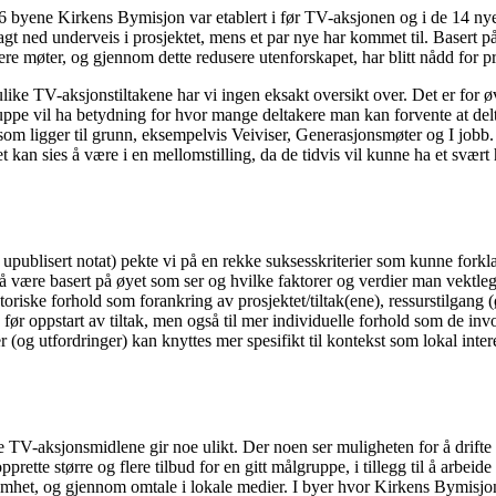
36 byene Kirkens Bymisjon var etablert i før TV-aksjonen og i de 14 n
 lagt ned underveis i prosjektet, mens et par nye har kommet til. Basert på 
e møter, og gjennom dette redusere utenforskapet, har blitt nådd for p
like TV-aksjonstiltakene har vi ingen eksakt oversikt over. Det er for øv
ppe vil ha betydning for hvor mange deltakere man kan forvente at deltar
t som ligger til grunn, eksempelvis Veiviser, Generasjonsmøter og I jobb
kan sies å være i en mellomstilling, da de tidvis vil kunne ha et svært h
upublisert notat) pekte vi på en rekke suksesskriterier som kunne forkl
også være basert på øyet som ser og hvilke faktorer og verdier man vektl
satoriske forhold som forankring av prosjektet/tiltak(ene), ressurstilgang 
 oppstart av tiltak, men også til mer individuelle forhold som de involv
(og utfordringer) kan knyttes mer spesifikt til kontekst som lokal interes
ne TV-aksjonsmidlene gir noe ulikt. Der noen ser muligheten for å drifte et
prette større og flere tilbud for en gitt målgruppe, i tillegg til å arbe
t, og gjennom omtale i lokale medier. I byer hvor Kirkens Bymisjon ikke