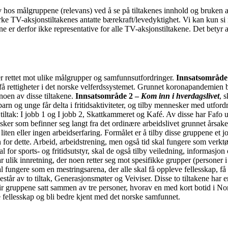
v hos målgruppene (relevans) ved å se på tiltakenes innhold og bruken a
e TV-aksjonstiltakenes antatte bærekraft/levedyktighet. Vi kan kun si n
er derfor ikke representative for alle TV-aksjonstiltakene. Det betyr at
 er rettet mot ulike målgrupper og samfunnsutfordringer.
Innsatsområde
 få rettigheter i det norske velferdssystemet. Grunnet koronapandemien ble
 noen av disse tiltakene.
Innsatsområde 2 –
Kom inn i hverdagslivet
, 
at barn og unge får delta i fritidsaktiviteter, og tilby mennesker med utf
tiltak: I jobb 1 og I jobb 2, Skattkammeret og Kafé. Av disse har Fafo un
er som befinner seg langt fra det ordinære arbeidslivet grunnet årsaker 
ten eller ingen arbeidserfaring. Formålet er å tilby disse gruppene et jo
for dette. Arbeid, arbeidstrening, men også tid skal fungere som verktø
l for sports- og fritidsutstyr, skal de også tilby veiledning, informasjon
r ulik innretning, der noen retter seg mot spesifikke grupper (persone
l fungere som en mestringsarena, der alle skal få oppleve fellesskap, få f
estår av to tiltak, Generasjonsmøter og Veiviser. Disse to tiltakene har 
ir gruppene satt sammen av tre personer, hvorav en med kort botid i Nor
 fellesskap og bli bedre kjent med det norske samfunnet.