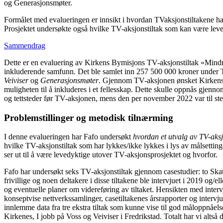
og Generasjonsmøter.
Formålet med evalueringen er innsikt i hvordan TVaksjonstiltakene ha
Prosjektet undersøkte også hvilke TV-aksjonstiltak som kan være lev
Sammendrag
Dette er en evaluering av Kirkens Bymisjons TV-aksjonstiltak «Mindr
inkluderende samfunn. Det ble samlet inn 257 500 000 kroner under TV-
Veiviser
og
Generasjonsmøter
. Gjennom TV-aksjonen ønsket Kirkens 
muligheten til å inkluderes i et fellesskap. Dette skulle oppnås gjennom
og tettsteder før TV-aksjonen, mens den per november 2022 var til sted
Problemstillinger og metodisk tilnærming
I denne evalueringen har Fafo undersøkt
hvordan et utvalg av TV-aksj
hvilke TV-aksjonstiltak som har lykkes/ikke lykkes i lys av målsettinge
ser ut til å være levedyktige utover TV-aksjonsprosjektet og hvorfor.
Fafo har undersøkt seks TV-aksjonstiltak gjennom casestudier: to Skat
frivillige og noen deltakere i disse tiltakene ble intervjuet i 2019 og/el
og eventuelle planer om videreføring av tiltaket. Hensikten med intervjue
konseptvise nettverkssamlinger, casetiltakenes årsrapporter og intervj
innlemme data fra tre ekstra tiltak som kunne vise til god måloppnåelse
Kirkenes, I jobb på Voss og Veiviser i Fredrikstad. Totalt har vi altså d