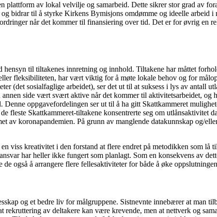
 en plattform av lokal velvilje og samarbeid. Dette sikrer stor grad av f
 og bidrar til å styrke Kirkens Bymisjons omdømme og ideelle arbeid i nå
utfordringer når det kommer til finansiering over tid. Det er for øvrig e
 hensyn til tiltakenes innretning og innhold. Tiltakene har måttet forho
ler fleksibiliteten, har vært viktig for å møte lokale behov og for målop
(det sosialfaglige arbeidet), ser det ut til at suksess i lys av antall utl
en side vært svært aktive når det kommer til aktivitetsarbeidet, og har
Denne oppgavefordelingen ser ut til å ha gitt Skattkammeret mulighetene
de fleste Skattkammeret-tiltakene konsentrerte seg om utlånsaktivitet da
et av koronapandemien. På grunn av manglende datakunnskap og/eller til
ist en viss kreativitet i den forstand at flere endret på metodikken som lå
 ansvar har heller ikke fungert som planlagt. Som en konsekvens av dette u
e de også å arrangere flere fellesaktiviteter for både å øke oppslutninge
ap og et bedre liv for målgruppene. Sistnevnte innebærer at man tilbyr 
å at rekruttering av deltakere kan være krevende, men at nettverk og sam