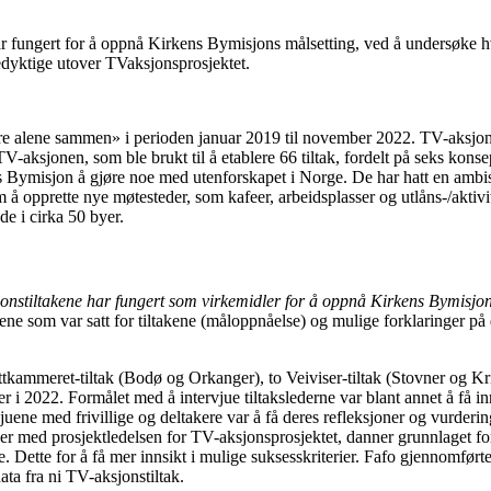
r fungert for å oppnå Kirkens Bymisjons målsetting, ved å undersøke hv
edyktige utover TVaksjonsprosjektet.
e alene sammen» i perioden januar 2019 til november 2022. TV-aksjonst
aksjonen, som ble brukt til å etablere 66 tiltak, fordelt på seks konse
Bymisjon å gjøre noe med utenforskapet i Norge. De har hatt en ambi
 å opprette nye møtesteder, som kafeer, arbeidsplasser og utlåns-/aktivit
e i cirka 50 byer.
onstiltakene har fungert som virkemidler for å oppnå Kirkens Bymisjon
ne som var satt for tiltakene (måloppnåelse) og mulige forklaringer på d
tkammeret-tiltak (Bodø og Orkanger), to Veiviser-tiltak (Stovner og Kri
ler i 2022. Formålet med å intervjue tiltakslederne var blant annet å få inn
ne med frivillige og deltakere var å få deres refleksjoner og vurderinger a
uer med prosjektledelsen for TV-aksjonsprosjektet, danner grunnlaget for
. Dette for å få mer innsikt i mulige suksesskriterier. Fafo gjennomførte
ata fra ni TV-aksjonstiltak.