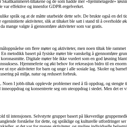
n for Skattkammeret-tiltakene og de som hadde mer «hjemmelagede» løsnin
de var effektive og innenfor GDPR-regelverket.
like språk og at de måtte utarbeide dette selv. De brukte også en del ti
geninitierte aktiviteter, slik at tiltaket ble satt i stand til å overholde
e da mange valgte å gjennomføre aktiviteter som var gratis.
loppnåelse om flere møter og aktiviteter, men noen tiltak ble rammet 
En metodikk basert på fysiske møter ble vanskelig å gjennomføre grunnet
r koronasmitte. Digitale møter ble ikke vurdert som en god løsning bla
ånssuksess. Hjemmeferie og økt behov for rekreasjon bidro til en enorm u
ve ut nye aktiviteter for barn og unge i alle sosiale lag. Skoler og barne
sering på miljø, natur og redusert forbruk.
ng. Noen I jobb-tiltak opplevde problemer med å få oppdrag, og stengte
inneoppdrag og konsentrerte seg om uteoppdrag i stedet. Men det er vikti
d til intensjonen. Selvstyrte grupper basert på likeverdige gruppemedlem
glende forståelse for dette, og språklige og kulturelle utfordringer ser
orskjeller, at det var for mange aktiviteter, og mulige individuelle belast