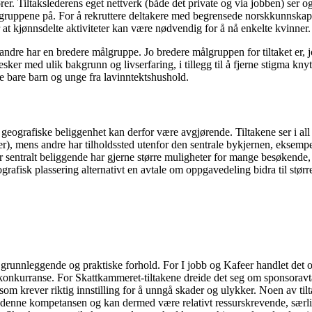
ører. Tiltakslederens eget nettverk (både det private og via jobben) ser og
gruppene på. For å rekruttere deltakere med begrensede norskkunnskaper
er at kjønnsdelte aktiviteter kan være nødvendig for å nå enkelte kvinner.
ndre har en bredere målgruppe. Jo bredere målgruppen for tiltaket er, j
r med ulik bakgrunn og livserfaring, i tillegg til å fjerne stigma knytt
ke bare barn og unge fra lavinntektshushold.
s geografiske beliggenhet kan derfor være avgjørende. Tiltakene ser i all
r), mens andre har tilholdssted utenfor den sentrale bykjernen, eksempel
sentralt beliggende har gjerne større muligheter for mange besøkende,
ografisk plassering alternativt en avtale om oppgavedeling bidra til st
r grunnleggende og praktiske forhold. For I jobb og Kafeer handlet det o
konkurranse. For Skattkammeret-tiltakene dreide det seg om sponsoravta
yr som krever riktig innstilling for å unngå skader og ulykker. Noen av tilt
med denne kompetansen og kan dermed være relativt ressurskrevende, sær