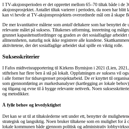
I TV-aksjonsperioden er det opprettet mellom 65–70 tiltak både i de 
aksjonsprosjektet. Antallet tiltak varierer i perioden, da noen har blitt
kan vi hevde at TV-aksjonsprosjektets overordnede mål om å skape fler
De mer kvantitative målene som
antall
deltakere som har benyttet de u
relevante målet på suksess. Tiltakenes utforming, innretning og målgru
grunnet kapasitetsutfordringer og graden av det sosialfaglige arbeide
allmennheten, naturlig nok ikke registrere alle kundene. Skattkammeret 
aktivitetene, der det sosialfaglige arbeidet skal spille en viktig rolle.
Suksesskriterier
I Fafos midtveisrapportering til Kirkens Bymisjon i 2021 (Lien, 2021, 
stiftelsen har flere ben å stå på lokalt. Oppfatningen av suksess vil 
i alle former for tidsavgrenset prosjektarbeid. De er knyttet til organi
som gjennomføring av markedsanalyser (kartlegging av lokale behov) før
og tilgang og evne til å bygge relevante nettverk. Noen suksesskriterier 
og metodikker.
Å fylle behov og levedyktighet
Det kan se ut til at tiltakslederne sett under ett, benytter de mulighete
strategisk og langsiktig. Noen bruker tiltakene som en mulighet for å op
lokale kommunen både gjennom politisk og administrativ lobbyvirksomhe