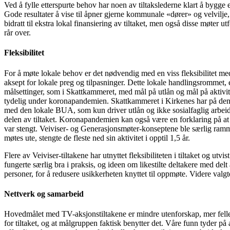
Ved å fylle etterspurte behov har noen av tiltakslederne klart å bygge
Gode resultater å vise til åpner gjerne kommunale «dører» og velvilje,
bidratt til ekstra lokal finansiering av tiltaket, men også disse møter 
rår over.
Fleksibilitet
For å møte lokale behov er det nødvendig med en viss fleksibilitet med
aksept for lokale preg og tilpasninger. Dette lokale handlingsrommet, el
målsettinger, som i Skattkammeret, med mål på utlån og mål på aktiviteter 
tydelig under koronapandemien. Skattkammeret i Kirkenes har på den ann
med den lokale BUA, som kun driver utlån og ikke sosialfaglig arbeid. 
delen av tiltaket. Koronapandemien kan også være en forklaring på at 
var stengt. Veiviser- og Generasjonsmøter-konseptene ble særlig ramm
møtes ute, stengte de fleste ned sin aktivitet i opptil 1,5 år.
Flere av Veiviser-tiltakene har utnyttet fleksibiliteten i tiltaket og utv
fungerte særlig bra i praksis, og ideen om likestilte deltakere med delt
personer, for å redusere usikkerheten knyttet til oppmøte. Videre valgt
Nettverk og samarbeid
Hovedmålet med TV-aksjonstiltakene er mindre utenforskap, mer fellessk
for tiltaket, og at målgruppen faktisk benytter det. Våre funn tyder p