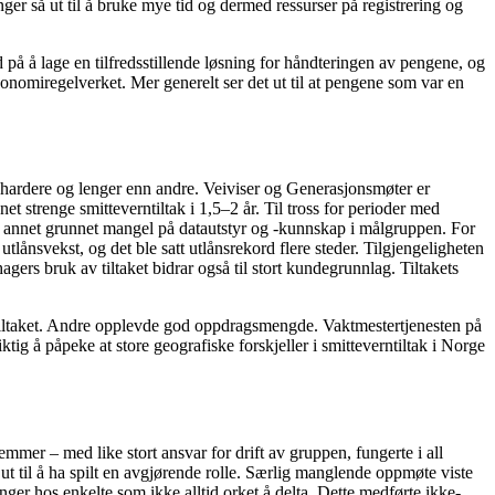
ger så ut til å bruke mye tid og dermed ressurser på registrering og
d på å lage en tilfredsstillende løsning for håndteringen av pengene, og
 økonomiregelverket. Mer generelt ser det ut til at pengene som var en
hardere og lenger enn andre. Veiviser og Generasjonsmøter er
 strenge smitteverntiltak i 1,5–2 år. Til tross for perioder med
nt annet grunnet mangel på datautstyr og -kunnskap i målgruppen. For
tlånsvekst, og det ble satt utlånsrekord flere steder. Tilgjengeligheten
hagers bruk av tiltaket bidrar også til stort kundegrunnlag. Tiltakets
 tiltaket. Andre opplevde god oppdragsmengde. Vaktmestertjenesten på
g å påpeke at store geografiske forskjeller i smitteverntiltak i Norge
mer – med like stort ansvar for drift av gruppen, fungerte i all
 ut til å ha spilt en avgjørende rolle. Særlig manglende oppmøte viste
ninger hos enkelte som ikke alltid orket å delta. Dette medførte ikke-