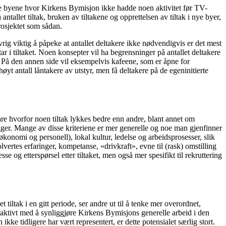
ye byene hvor Kirkens Bymisjon ikke hadde noen aktivitet før TV-
antallet tiltak, bruken av tiltakene og opprettelsen av tiltak i nye byer,
rosjektet som sådan.
rig viktig å påpeke at antallet deltakere ikke nødvendigvis er det mest
 i tiltaket. Noen konsepter vil ha begrensninger på antallet deltakere
. På den annen side vil eksempelvis kafeene, som er åpne for
øyt antall låntakere av utstyr, men få deltakere på de egeninitierte
are hvorfor noen tiltak lykkes bedre enn andre, blant annet om
egger. Mange av disse kriteriene er mer generelle og noe man gjenfinner
(økonomi og personell), lokal kultur, ledelse og arbeidsprosesser, slik
ertes erfaringer, kompetanse, «drivkraft», evne til (rask) omstilling
se og etterspørsel etter tiltaket, men også mer spesifikt til rekruttering
 tiltak i en gitt periode, ser andre ut til å tenke mer overordnet,
ide aktivt med å synliggjøre Kirkens Bymisjons generelle arbeid i den
 tidligere har vært representert, er dette potensialet særlig stort.