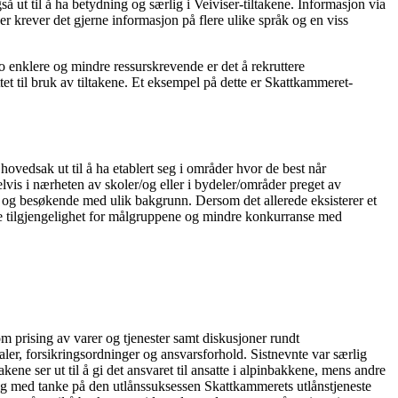
så ut til å ha betydning og særlig i Veiviser-tiltakene. Informasjon via
 krever det gjerne informasjon på flere ulike språk og en viss
o enklere og mindre ressurskrevende er det å rekruttere
et til bruk av tiltakene. Et eksempel på dette er Skattkammeret-
 hovedsak ut til å ha etablert seg i områder hvor de best når
vis i nærheten av skoler/og eller i bydeler/områder preget av
 og besøkende med ulik bakgrunn. Dersom det allerede eksisterer et
ørre tilgjengelighet for målgruppene og mindre konkurranse med
m prising av varer og tjenester samt diskusjoner rundt
ler, forsikringsordninger og ansvarsforhold. Sistnevnte var særlig
akene ser ut til å gi det ansvaret til ansatte i alpinbakkene, mens andre
lig med tanke på den utlånssuksessen Skattkammerets utlånstjeneste