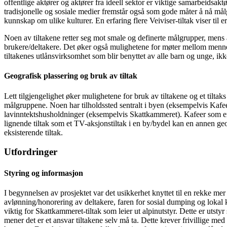
offentlige aktører og aktører fra ideell sektor er viktige samarbeidsakt
tradisjonelle og sosiale medier fremstår også som gode måter å nå mål
kunnskap om ulike kulturer. En erfaring flere Veiviser-tiltak viser til 
Noen av tiltakene retter seg mot smale og definerte målgrupper, mens a
brukere/deltakere. Det øker også mulighetene for møter mellom menneske
tiltakenes utlånsvirksomhet som blir benyttet av alle barn og unge, ik
Geografisk plassering og bruk av tiltak
Lett tilgjengelighet øker mulighetene for bruk av tiltakene og et tiltak
målgruppene. Noen har tilholdssted sentralt i byen (eksempelvis Kafee
lavinntektshusholdninger (eksempelvis Skattkammeret). Kafeer som er 
lignende tiltak som et TV-aksjonstiltak i en by/bydel kan en annen ge
eksisterende tiltak.
Utfordringer
Styring og informasjon
I begynnelsen av prosjektet var det usikkerhet knyttet til en rekke me
avlønning/honorering av deltakere, faren for sosial dumping og lokal 
viktig for Skattkammeret
-
tiltak som leier ut alpinutstyr. Dette er utst
mener det er et ansvar tiltakene selv må ta. Dette krever frivillige 