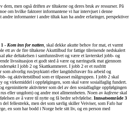
v dem, men også driften av tiltakene og deres bruk av ressurser. På
oe om hvilke faktorer informantene vi har intervjuet i denne
 andre informanter i andre tiltak kan ha andre erfaringer, perspektiver
 1 -
Kom inn for natten
,
skal dekke akutte behov for mat, et varmt
 ett av de fire tiltakene Akuttilbud for fattige tilreisende nedskalert
skal øke deltakelsen i samfunnslivet og være et lavterskel jobb- og
ordrende livssituasjon et godt sted å være og næringsrik mat gjennom
dersøkt I jobb 2 og Skattkammeret. I jobb 2 er et rusfritt
som alvorlig rus/psykiatri eller langtidsfravær fra arbeid og
bb- og aktivitetstilbud som er tilpasset målgruppen. I jobb 2 skal
y og virkemiddel i oppfølgingen, som skal være sosialfaglig fundert.
 og egeninitierte aktiviteter som del av den sosialfaglige oppfølgingen
r i rus eller ungdom) og andre mot allmennheten. Noen av
kafeene
skal
ølelsen av å være til nytte og få bedre selvfølelse.
Innsatsområde 3
en del fellestrekk, men det som særlig skiller Veiviser, som Fafo har
ge, en som har bodd i Norge hele sitt liv, og en person med