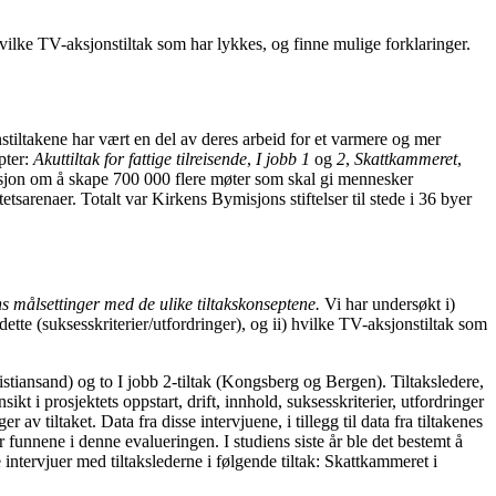
ilke TV-aksjonstiltak som har lykkes, og finne mulige forklaringer.
iltakene har vært en del av deres arbeid for et varmere og mer
pter:
Akuttiltak for fattige tilreisende
,
I jobb 1
og
2
,
Skattkammeret
,
sjon om å skape 700 000 flere møter som skal gi mennesker
etsarenaer. Totalt var Kirkens Bymisjons stiftelser til stede i 36 byer
s målsettinger med de ulike tiltakskonseptene.
Vi har undersøkt i)
ette (suksesskriterier/utfordringer), og ii) hvilke TV-aksjonstiltak som
stiansand) og to I jobb 2-tiltak (Kongsberg og Bergen). Tiltaksledere,
sikt i prosjektets oppstart, drift, innhold, suksesskriterier, utfordringer
v tiltaket. Data fra disse intervjuene, i tillegg til data fra tiltakenes
 funnene i denne evalueringen. I studiens siste år ble det bestemt å
 intervjuer med tiltakslederne i følgende tiltak: Skattkammeret i