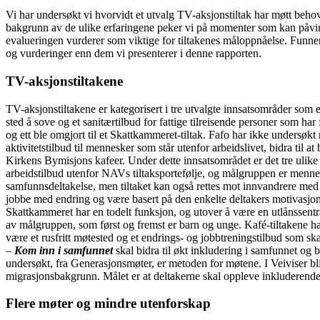
Vi har undersøkt vi hvorvidt et utvalg TV-aksjonstiltak har møtt beho
bakgrunn av de ulike erfaringene peker vi på momenter som kan påvirk
evalueringen vurderer som viktige for tiltakenes måloppnåelse. Funnene 
og vurderinger enn dem vi presenterer i denne rapporten.
TV-aksjonstiltakene
TV-aksjonstiltakene er kategorisert i tre utvalgte innsatsområder som
sted å sove og et sanitærtilbud for fattige tilreisende personer som har
og ett ble omgjort til et Skattkammeret-tiltak. Fafo har ikke undersøkt
aktivitetstilbud til mennesker som står utenfor arbeidslivet, bidra til 
Kirkens Bymisjons kafeer. Under dette innsatsområdet er det tre ulike 
arbeidstilbud utenfor NAVs tiltaksportefølje, og målgruppen er mennesk
samfunnsdeltakelse, men tiltaket kan også rettes mot innvandrere med li
jobbe med endring og være basert på den enkelte deltakers motivasjon 
Skattkammeret
har en todelt funksjon, og utover å være en utlånssentra
av målgruppen, som først og fremst er barn og unge. Kafé-tiltakene ha
være et rusfritt møtested og et endrings- og jobbtreningstilbud som ska
–
Kom inn i samfunnet
skal bidra til økt inkludering i samfunnet og b
undersøkt, fra Generasjonsmøter, er metoden for møtene. I Veiviser bl
migrasjonsbakgrunn. Målet er at deltakerne skal oppleve inkluderende
Flere møter og mindre utenforskap