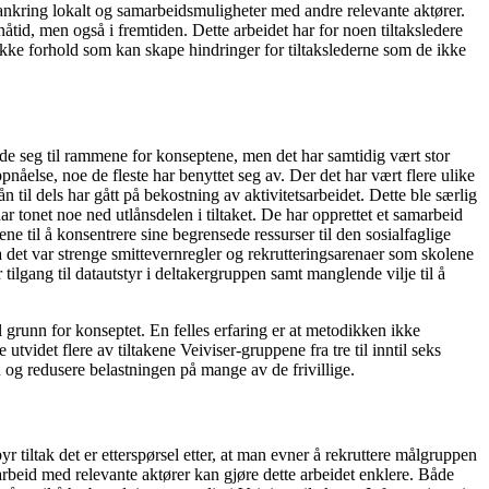
orankring lokalt og samarbeidsmuligheter med andre relevante aktører.
tid, men også i fremtiden. Dette arbeidet har for noen tiltaksledere
n rekke forhold som kan skape hindringer for tiltakslederne som de ikke
lde seg til rammene for konseptene, men det har samtidig vært stor
pnåelse, noe de fleste har benyttet seg av. Der det har vært flere ulike
ån til dels har gått på bekostning av aktivitetsarbeidet. Dette ble særlig
 tonet noe ned utlånsdelen i tiltaket. De har opprettet et samarbeid
 til å konsentrere sine begrensede ressurser til den sosialfaglige
 det var strenge smittevernregler og rekrutteringsarenaer som skolene
gang til datautstyr i deltakergruppen samt manglende vilje til å
 til grunn for konseptet. En felles erfaring er at metodikken ikke
tvidet flere av tiltakene Veiviser-gruppene fra tre til inntil seks
n og redusere belastningen på mange av de frivillige.
tiltak det er etterspørsel etter, at man evner å rekruttere målgruppen
arbeid med relevante aktører kan gjøre dette arbeidet enklere. Både