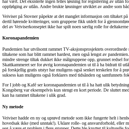
har vært. Det eksisterte ingen felles løsning for registrering av utlå
oppfølging av utlån. Andre brukte løsninger utviklet av andre som bå
Veiviser på Stovner påpekte at det manglet informasjon om tiltaket på u
dertil hørende kvitteringer, som gruppene fikk utdelt for å gjennomføre e
del av Veiviserkonseptet ikke har spilt noen særlig rolle for deltakern
Koronapandemien
Pandemien har utvilsomt rammet TV-aksjonsprosjektets overordnede må
tiltakene som har blitt rammet hardest, men også lengst av pandemien. 
mindre strenge tiltak dukket ikke målgruppene opp, grunnet redsel fo
Skattkammeret ser for øvrig koronapandemien ut til å ha bidratt til utl
på forskjellig gratis utstyr har muligens også senket terskelen for å prø
suksess kan muligens også forklares med tidsånden og samfunnets foku
For I jobb og Kafé ser koronapandemien ut til å ha hatt ulik betydni
Kongsberg var eksempelvis kun stengt en kort periode. De sluttet med 
kan ha rammet tiltakene i ulik grad.
Ny metode
Veiviser hadde en ny og uprøvd metode som ikke fungerte helt i henhol
hovedsak ikke (med unntak!). Uklare rolle- og ansvarsforhold, eller man
seg å være et problem i flere grupper. Dette ble knyttet til kulturelle f