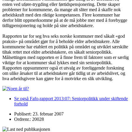
enten ved uføre-trygding eller førtidspensjonering. Dette skaper
problemer for kommunene, da mange alt sliter med å skaffe nok
arbeidskraft med den riktige kompetansen. Flere kommuner har
derfor blitt oppmerksomme på at de må jobbe mer med å forebygge
tidligpensjonering og holde på sine arbeidstakere.
Rapporten tar for seg hva seks norske kommuner med såkalt «god
praksis» på området gjør for å beholde eldre arbeidstakere. Alle
kommunene har etablert en politikk på området og utviklet særskilte
tiltak rettet mot eldre arbeidstakere, en såkalt seniorpolitikk.
Målsettingen med rapporten er å finne frem til faktorer som er særlig
viktige for at kommuner skal lykkes med sin seniorpolitikk.
Rapporten oppsummerer også et utvalg av foreliggende forskning
om ulike årsaker til at arbeidstakere går tidlig ut av arbeidslivet, og
hva arbeidsgivere kan gjøre for å motvirke en slik utvikling.
Se også Fafo-rapport 2013:07: Seniorpolitikk under skiftende
forhold
Publisert: 23. februar 2007
Ordrenr.: 20028