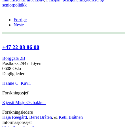
seniorpolitikk
Forrige
Neste
+47 22 08 86 00
Borggata 2B
Postboks 2947 Tøyen
0608 Oslo
Daglig leder
Hanne C. Kavli
Forskningssjef
Kjersti Misje Østbakken
Forskningsledere
Kaja Reegård
,
Beret Bråten
, &
Ketil Bråthen
Informasjonssjef