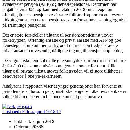
avtalefestet pensjon (AFP) og tjenestepensjoner. Reformen har
pågått siden 2004, og kan med avtalen i 2018 om å legge om
offentlig tjenestepensjon sies å være fullført. Rapporten analyserer
virkningene av et endret pensjonssystem for sammensetning og nivå
på framtidige pensjoner.
Det er store forskjeller i tilgang til pensjonsopptjening utover
folketrygden. Offentlig ansatte og privat ansatte med AFP og god
tjenestepensjon kommer særlig godt ut, mens en tredjedel av de
privat ansatte har vesentlig dårligere tilgang til pensjonsopptjening.
De yngre årskullene vil måtte øke sine yrkeskarrierer med rundt fire
år for å nå det samme nivået som generasjonene før dem. Ulik
tilgang til private tillegg utover folketrygden vil gi store ulikheter i
behovet for å øke yrkeskarrieren.
Analysene i rapporten viser at yngre generasjoner kan forvente at
perioden de vil ha som pensjonist ikke lenger vil øke hvis de ikke er
villige til å reduserer ambisjonene om sitt pensjonsnivå.
Last ned:
Fafo-rapport 2018:17
Publisert: 7. juni 2018
Ordrenr.: 20666