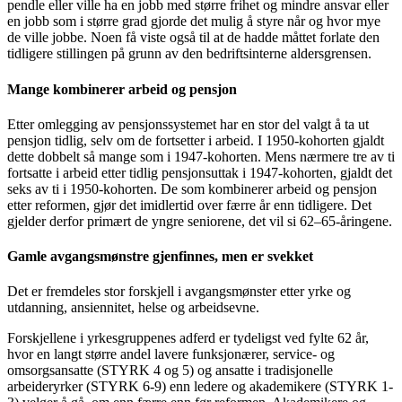
pendle eller ville ha en jobb med større frihet og mindre ansvar eller
en jobb som i større grad gjorde det mulig å styre når og hvor mye
de ville jobbe. Noen få viste også til at de hadde måttet forlate den
tidligere stillingen på grunn av den bedriftsinterne aldersgrensen.
Mange kombinerer arbeid og pensjon
Etter omlegging av pensjonssystemet har en stor del valgt å ta ut
pensjon tidlig, selv om de fortsetter i arbeid. I 1950-kohorten gjaldt
dette dobbelt så mange som i 1947-kohorten. Mens nærmere tre av ti
fortsatte i arbeid etter tidlig pensjonsuttak i 1947-kohorten, gjaldt det
seks av ti i 1950-kohorten. De som kombinerer arbeid og pensjon
etter reformen, gjør det imidlertid over færre år enn tidligere. Det
gjelder derfor primært de yngre seniorene, det vil si 62–65-åringene.
Gamle avgangsmønstre gjenfinnes, men er svekket
Det er fremdeles stor forskjell i avgangsmønster etter yrke og
utdanning, ansiennitet, helse og arbeidsevne.
Forskjellene i yrkesgruppenes adferd er tydeligst ved fylte 62 år,
hvor en langt større andel lavere funksjonærer, service- og
omsorgsansatte (STYRK 4 og 5) og ansatte i tradisjonelle
arbeideryrker (STYRK 6-9) enn ledere og akademikere (STYRK 1-