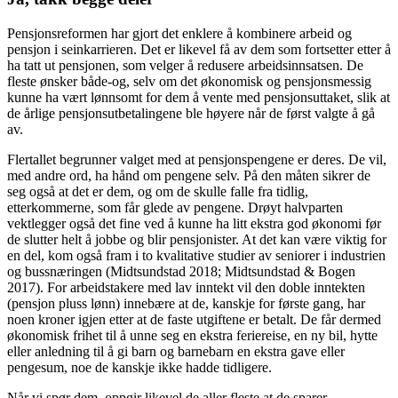
Pensjonsreformen har gjort det enklere å kombinere arbeid og
pensjon i seinkarrieren. Det er likevel få av dem som fortsetter etter å
ha tatt ut pensjonen, som velger å redusere arbeidsinnsatsen. De
fleste ønsker både-og, selv om det økonomisk og pensjonsmessig
kunne ha vært lønnsomt for dem å vente med pensjonsuttaket, slik at
de årlige pensjonsutbetalingene ble høyere når de først valgte å gå
av.
Flertallet begrunner valget med at pensjonspengene er deres. De vil,
med andre ord, ha hånd om pengene selv. På den måten sikrer de
seg også at det er dem, og om de skulle falle fra tidlig,
etterkommerne, som får glede av pengene. Drøyt halvparten
vektlegger også det fine ved å kunne ha litt ekstra god økonomi før
de slutter helt å jobbe og blir pensjonister. At det kan være viktig for
en del, kom også fram i to kvalitative studier av seniorer i industrien
og bussnæringen (Midtsundstad 2018; Midtsundstad & Bogen
2017). For arbeidstakere med lav inntekt vil den doble inntekten
(pensjon pluss lønn) innebære at de, kanskje for første gang, har
noen kroner igjen etter at de faste utgiftene er betalt. De får dermed
økonomisk frihet til å unne seg en ekstra feriereise, en ny bil, hytte
eller anledning til å gi barn og barnebarn en ekstra gave eller
pengesum, noe de kanskje ikke hadde tidligere.
Når vi spør dem, oppgir likevel de aller fleste at de sparer