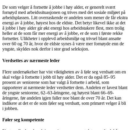
De som velger å fortsette å jobbe i høy alder, er generelt svært
fornøyd med arbeidssituasjonen og trives med det sosiale miljøet på
arbeidsplassen. Litt overraskende er andelen som mener de får ekstra
energi av å jobbe, høyest hos de eldste. Det betyr likevel ikke at det
å jobbe i høy alder gir økt energi hos arbeidstakere flest, men trolig
heller at de som får mer energi av å jobbe, er de som i første rekke
fortsetter. Ulikheter i opplevd arbeidsmiljø og trivsel blant ansatte
over 60 og 70 år, hvor de eldste synes å være mer fornøyde enn de
yngste, skyldes nok derfor i stor grad seleksjon.
Verdsettes av nærmeste leder
Flere undersøkelser har vist viktigheten av å føle seg verdsatt om en
skal velge å fortsette i jobb til høy alder. Det er da også 85–95
prosent av seniorene som har valgt å fortsette i arbeid, som
rapporterer at nærmeste leder verdsetter dem. Andelen er lavest blant
de yngste seniorene, 62–63-åringene, og høyest blant 66–69-
åringene, før andelen igjen faller noe blant de over 70 år. Det kan
indikere at det er de som føler seg verdsatt, som primært velger å bli
i jobben.
Føler seg kompetente