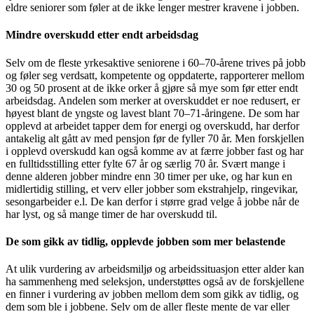
eldre seniorer som føler at de ikke lenger mestrer kravene i jobben.
Mindre overskudd etter endt arbeidsdag
Selv om de fleste yrkesaktive seniorene i 60–70-årene trives på jobb
og føler seg verdsatt, kompetente og oppdaterte, rapporterer mellom
30 og 50 prosent at de ikke orker å gjøre så mye som før etter endt
arbeidsdag. Andelen som merker at overskuddet er noe redusert, er
høyest blant de yngste og lavest blant 70–71-åringene. De som har
opplevd at arbeidet tapper dem for energi og overskudd, har derfor
antakelig alt gått av med pensjon før de fyller 70 år. Men forskjellen
i opplevd overskudd kan også komme av at færre jobber fast og har
en fulltidsstilling etter fylte 67 år og særlig 70 år. Svært mange i
denne alderen jobber mindre enn 30 timer per uke, og har kun en
midlertidig stilling, et verv eller jobber som ekstrahjelp, ringevikar,
sesongarbeider e.l. De kan derfor i større grad velge å jobbe når de
har lyst, og så mange timer de har overskudd til.
De som gikk av tidlig, opplevde jobben som mer belastende
At ulik vurdering av arbeidsmiljø og arbeidssituasjon etter alder kan
ha sammenheng med seleksjon, understøttes også av de forskjellene
en finner i vurdering av jobben mellom dem som gikk av tidlig, og
dem som ble i jobbene. Selv om de aller fleste mente de var eller