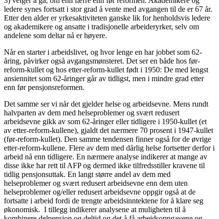
3) velger å gå, om enn færre enn før reformen. Akademikere og
ledere synes fortsatt i stor grad å vente med avgangen til de er 67 år.
Etter den alder er yrkesaktiviteten ganske lik for henholdsvis ledere
og akademikere og ansatte i tradisjonelle arbeideryrker, selv om
andelene som deltar nå er høyere.
Når en starter i arbeidslivet, og hvor lenge en har jobbet som 62-
åring, påvirker også avgangsmønsteret. Det ser en både hos før-
reform-kullet og hos etter-reform-kullet født i 1950: De med lengst
ansiennitet som 62-åringer går av tidligst, men i mindre grad etter
enn før pensjonsreformen.
Det samme ser vi når det gjelder helse og arbeidsevne. Mens rundt
halvparten av dem med helseproblemer og svært redusert
arbeidsevne gikk av som 62-åringer eller tidligere i 1950-kullet (et
av etter-reform-kullene), gjaldt det nærmere 70 prosent i 1947-kullet
(før-reform-kullet). Den samme tendensen finner også for de øvrige
etter-reform-kullene. Flere av dem med dårlig helse fortsetter derfor i
arbeid nå enn tidligere. En nærmere analyse indikerer at mange av
disse ikke har rett til AFP og dermed ikke tilfredsstiller kravene til
tidlig pensjonsuttak. En langt større andel av dem med
helseproblemer og svært redusert arbeidsevne enn dem uten
helseproblemer og/eller redusert arbeidsevne oppgir også at de
fortsatte i arbeid fordi de trengte arbeidsinntektene for å klare seg
økonomisk. I tillegg indikerer analysene at muligheten til å
kombinere delpensjon og deltid og det å få arbeidsoppgavene og