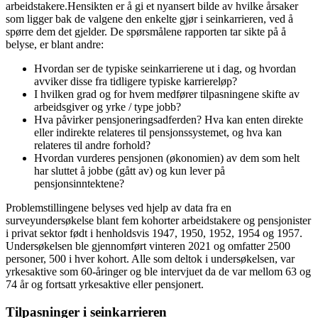
arbeidstakere.Hensikten er å gi et nyansert bilde av hvilke årsaker
som ligger bak de valgene den enkelte gjør i seinkarrieren, ved å
spørre dem det gjelder. De spørsmålene rapporten tar sikte på å
belyse, er blant andre:
Hvordan ser de typiske seinkarrierene ut i dag, og hvordan
avviker disse fra tidligere typiske karriereløp?
I hvilken grad og for hvem medfører tilpasningene skifte av
arbeidsgiver og yrke / type jobb?
Hva påvirker pensjoneringsadferden? Hva kan enten direkte
eller indirekte relateres til pensjonssystemet, og hva kan
relateres til andre forhold?
Hvordan vurderes pensjonen (økonomien) av dem som helt
har sluttet å jobbe (gått av) og kun lever på
pensjonsinntektene?
Problemstillingene belyses ved hjelp av data fra en
surveyundersøkelse blant fem kohorter arbeidstakere og pensjonister
i privat sektor født i henholdsvis 1947, 1950, 1952, 1954 og 1957.
Undersøkelsen ble gjennomført vinteren 2021 og omfatter 2500
personer, 500 i hver kohort. Alle som deltok i undersøkelsen, var
yrkesaktive som 60-åringer og ble intervjuet da de var mellom 63 og
74 år og fortsatt yrkesaktive eller pensjonert.
Tilpasninger i seinkarrieren