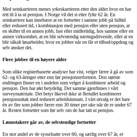
Med seinkarrieren menes yrkeskarrieren etter den alder hvor en har
rett til å ta ut pensjon. I Norge vil det si etter fylte 62 år. En
seinkarriere kan innebære at en fortsetter i samme jobb på fulltid
eller redusert tid, i kombinasjon med pensjon eller uten pensjon, at
en skifter til en annen jobb, fast eller midlertidig, hos samme eller en
annen virksomhet, at en blir selvstendig næringsdrivende, eller at en
blir såkalt løsarbeider, hvor en jobber når en får et tilbud/oppdrag og
selv ønsker det.
Flere jobber til en høyere alder
Som ulike registerbaserte analyser har vist, velger færre å gå av som
62- og 63-åringer etter enn før pensjonsreformen. Den største
endringen finner en i andelen som velger å kombinere arbeid og
pensjon. Den har økt betydelig. Det samme gjenfinnes i vårt
surveymateriale. Det betyr likevel ikke at flertallet kombinerer
pensjonsuttak med redusert arbeidsinnsats. I vårt utvalg er det bare
én av fire som jobber færre enn 30 timer per uke når de er under 67
år. Resten fortsetter som før selv om de har tatt ut pensjon.
Lønnstakere går av, de selvstendige fortsetter
En stor andel av de sysselsatte over 60, og særlig over 67 år, er