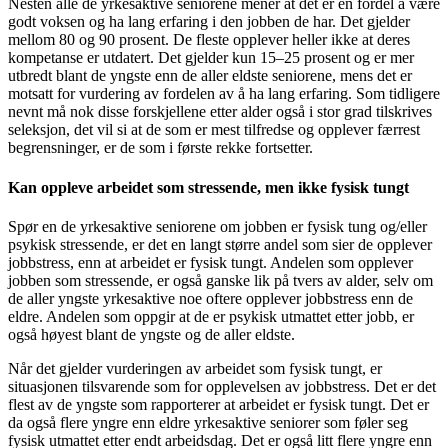
Nesten alle de yrkesaktive seniorene mener at det er en fordel å være
godt voksen og ha lang erfaring i den jobben de har. Det gjelder
mellom 80 og 90 prosent. De fleste opplever heller ikke at deres
kompetanse er utdatert. Det gjelder kun 15–25 prosent og er mer
utbredt blant de yngste enn de aller eldste seniorene, mens det er
motsatt for vurdering av fordelen av å ha lang erfaring. Som tidligere
nevnt må nok disse forskjellene etter alder også i stor grad tilskrives
seleksjon, det vil si at de som er mest tilfredse og opplever færrest
begrensninger, er de som i første rekke fortsetter.
Kan oppleve arbeidet som stressende, men ikke fysisk tungt
Spør en de yrkesaktive seniorene om jobben er fysisk tung og/eller
psykisk stressende, er det en langt større andel som sier de opplever
jobbstress, enn at arbeidet er fysisk tungt. Andelen som opplever
jobben som stressende, er også ganske lik på tvers av alder, selv om
de aller yngste yrkesaktive noe oftere opplever jobbstress enn de
eldre. Andelen som oppgir at de er psykisk utmattet etter jobb, er
også høyest blant de yngste og de aller eldste.
Når det gjelder vurderingen av arbeidet som fysisk tungt, er
situasjonen tilsvarende som for opplevelsen av jobbstress. Det er det
flest av de yngste som rapporterer at arbeidet er fysisk tungt. Det er
da også flere yngre enn eldre yrkesaktive seniorer som føler seg
fysisk utmattet etter endt arbeidsdag. Det er også litt flere yngre enn