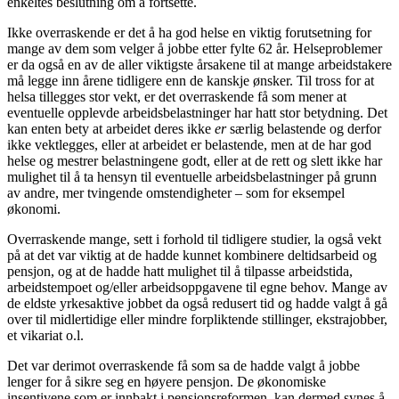
enkeltes beslutning om å fortsette.
Ikke overraskende er det å ha god helse en viktig forutsetning for
mange av dem som velger å jobbe etter fylte 62 år. Helseproblemer
er da også en av de aller viktigste årsakene til at mange arbeidstakere
må legge inn årene tidligere enn de kanskje ønsker. Til tross for at
helsa tillegges stor vekt, er det overraskende få som mener at
eventuelle opplevde arbeidsbelastninger har hatt stor betydning. Det
kan enten bety at arbeidet deres ikke
er
særlig belastende og derfor
ikke vektlegges, eller at arbeidet er belastende, men at de har god
helse og mestrer belastningene godt, eller at de rett og slett ikke har
mulighet til å ta hensyn til eventuelle arbeidsbelastninger på grunn
av andre, mer tvingende omstendigheter – som for eksempel
økonomi.
Overraskende mange, sett i forhold til tidligere studier, la også vekt
på at det var viktig at de hadde kunnet kombinere deltidsarbeid og
pensjon, og at de hadde hatt mulighet til å tilpasse arbeidstida,
arbeidstempoet og/eller arbeidsoppgavene til egne behov. Mange av
de eldste yrkesaktive jobbet da også redusert tid og hadde valgt å gå
over til midlertidige eller mindre forpliktende stillinger, ekstrajobber,
et vikariat o.l.
Det var derimot overraskende få som sa de hadde valgt å jobbe
lenger for å sikre seg en høyere pensjon. De økonomiske
insentivene som er innbakt i pensjonsreformen, kan dermed synes å