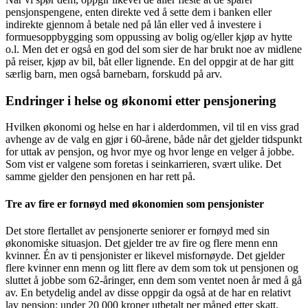
pensjonspengene, enten direkte ved å sette dem i banken eller
indirekte gjennom å betale ned på lån eller ved å investere i
formuesoppbygging som oppussing av bolig og/eller kjøp av hytte
o.l. Men det er også en god del som sier de har brukt noe av midlene
på reiser, kjøp av bil, båt eller lignende. En del oppgir at de har gitt
særlig barn, men også barnebarn, forskudd på arv.
Endringer i helse og økonomi etter pensjonering
Hvilken økonomi og helse en har i alderdommen, vil til en viss grad
avhenge av de valg en gjør i 60-årene, både når det gjelder tidspunkt
for uttak av pensjon, og hvor mye og hvor lenge en velger å jobbe.
Som vist er valgene som foretas i seinkarrieren, svært ulike. Det
samme gjelder den pensjonen en har rett på.
Tre av fire er fornøyd med økonomien som pensjonister
Det store flertallet av pensjonerte seniorer er fornøyd med sin
økonomiske situasjon. Det gjelder tre av fire og flere menn enn
kvinner. Én av ti pensjonister er likevel misfornøyde. Det gjelder
flere kvinner enn menn og litt flere av dem som tok ut pensjonen og
sluttet å jobbe som 62-åringer, enn dem som ventet noen år med å gå
av. En betydelig andel av disse oppgir da også at de har en relativt
lav pensjon: under 20 000 kroner utbetalt per måned etter skatt.