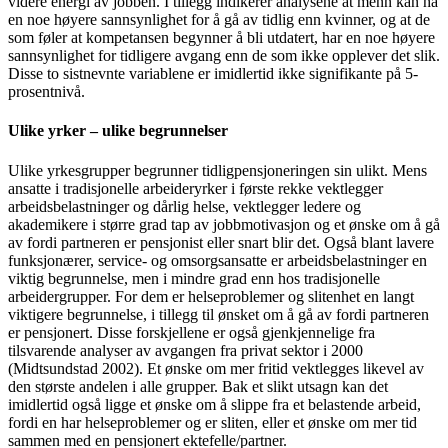
videre energi av jobben. I tillegg indikerer analysene at menn kan ha
en noe høyere sannsynlighet for å gå av tidlig enn kvinner, og at de
som føler at kompetansen begynner å bli utdatert, har en noe høyere
sannsynlighet for tidligere avgang enn de som ikke opplever det slik.
Disse to sistnevnte variablene er imidlertid ikke signifikante på 5-
prosentnivå.
Ulike yrker – ulike begrunnelser
Ulike yrkesgrupper begrunner tidligpensjoneringen sin ulikt. Mens
ansatte i tradisjonelle arbeideryrker i første rekke vektlegger
arbeidsbelastninger og dårlig helse, vektlegger ledere og
akademikere i større grad tap av jobbmotivasjon og et ønske om å gå
av fordi partneren er pensjonist eller snart blir det. Også blant lavere
funksjonærer, service- og omsorgsansatte er arbeidsbelastninger en
viktig begrunnelse, men i mindre grad enn hos tradisjonelle
arbeidergrupper. For dem er helseproblemer og slitenhet en langt
viktigere begrunnelse, i tillegg til ønsket om å gå av fordi partneren
er pensjonert. Disse forskjellene er også gjenkjennelige fra
tilsvarende analyser av avgangen fra privat sektor i 2000
(Midtsundstad 2002). Et ønske om mer fritid vektlegges likevel av
den største andelen i alle grupper. Bak et slikt utsagn kan det
imidlertid også ligge et ønske om å slippe fra et belastende arbeid,
fordi en har helseproblemer og er sliten, eller et ønske om mer tid
sammen med en pensjonert ektefelle/partner.