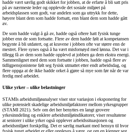
hadde vært særlig godt skikket for jobben, at de erfarte å bli satt pris
på av nærmeste leder og opplevde det sosiale miljøet på
arbeidsplassen som godt, var andelen som ga uttrykk for dette,
høyere blant dem som hadde fortsatt, enn blant dem som hadde gått
av.
De som hadde valgt å gå av, hadde også oftere hatt fysisk tunge
jobber enn de som fortsatte. Flere av dem hadde følt at kompetansen
begynte å bli utdatert, og at kravene i jobben ofte var større enn de
mestret. Flere synes også å ha vært misfornøyd med lønna. Det var i
tillegg få av dem som hadde opplevd at jobben ga dem ekstra energi.
Sammenlignet med dem som fortsatte i jobben, hadde også flere av
tidligpensjonistene følt seg fysisk utmattet etter endt arbeidsdag, og
flere oppga at de ikke hadde orket å gjøre så mye som før når de var
ferdig med arbeidet.
Ulike yrker – ulike belastninger
STAMIs arbeidsmiljøanalyser viser stor variasjon i eksponering for
ulike potensielt skadelige arbeidsmiljøfaktorer mellom yrkesgrupper
(STAMI 2021). Selv om det her benyttes en langt grovere
yrkesinndeling og enklere arbeidsmiljøindikatorer, viser resultatene
at seniorer i ulike yrker også opplever arbeidssituasjonen og
arbeidsmiljøet forskjellig. Det er særlig markant med hensyn til hvor
fysisk tungt arbeidet er eller oppleves å være, og om en kjenner seg