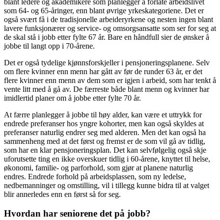
blant ledere og akademikere som planlegger å forlate arbeidslivet
som 64- og 65-åringer, enn blant øvrige yrkeskategoriene. Det er
også svært få i de tradisjonelle arbeideryrkene og nesten ingen blant
lavere funksjonærer og service- og omsorgsansatte som ser for seg at
de skal stå i jobb etter fylte 67 år. Bare en håndfull sier de ønsker å
jobbe til langt opp i 70-årene.
Det er også tydelige kjønnsforskjeller i pensjoneringsplanene. Selv
om flere kvinner enn menn har gått av før de runder 63 år, er det
flere kvinner enn menn av dem som er igjen i arbeid, som har tenkt å
vente litt med å gå av. De færreste både blant menn og kvinner har
imidlertid planer om å jobbe etter fylte 70 år.
At færre planlegger å jobbe til høy alder, kan være et uttrykk for
endrede preferanser hos yngre kohorter, men kan også skyldes at
preferanser naturlig endrer seg med alderen. Men det kan også ha
sammenheng med at det først og fremst er de som vil gå av tidlig,
som har en klar pensjoneringsplan. Det kan selvfølgelig også skje
uforutsette ting en ikke overskuer tidlig i 60-årene, knyttet til helse,
økonomi, familie- og parforhold, som gjør at planene naturlig
endres. Endrede forhold på arbeidsplassen, som ny ledelse,
nedbemanninger og omstilling, vil i tillegg kunne bidra til at valget
blir annerledes enn en først så for seg.
Hvordan har seniorene det på jobb?