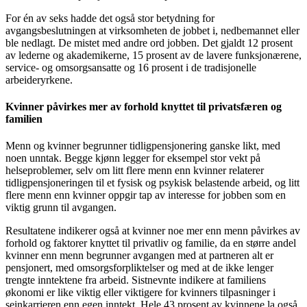
For én av seks hadde det også stor betydning for
avgangsbeslutningen at virksomheten de jobbet i, nedbemannet eller
ble nedlagt. De mistet med andre ord jobben. Det gjaldt 12 prosent
av lederne og akademikerne, 15 prosent av de lavere funksjonærene,
service- og omsorgsansatte og 16 prosent i de tradisjonelle
arbeideryrkene.
Kvinner påvirkes mer av forhold knyttet til privatsfæren og
familien
Menn og kvinner begrunner tidligpensjonering ganske likt, med
noen unntak. Begge kjønn legger for eksempel stor vekt på
helseproblemer, selv om litt flere menn enn kvinner relaterer
tidligpensjoneringen til et fysisk og psykisk belastende arbeid, og litt
flere menn enn kvinner oppgir tap av interesse for jobben som en
viktig grunn til avgangen.
Resultatene indikerer også at kvinner noe mer enn menn påvirkes av
forhold og faktorer knyttet til privatliv og familie, da en større andel
kvinner enn menn begrunner avgangen med at partneren alt er
pensjonert, med omsorgsforpliktelser og med at de ikke lenger
trengte inntektene fra arbeid. Sistnevnte indikere at familiens
økonomi er like viktig eller viktigere for kvinners tilpasninger i
seinkarrieren enn egen inntekt. Hele 43 prosent av kvinnene la også