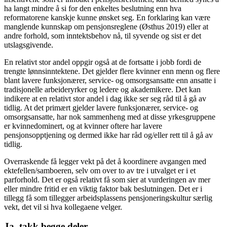
ha langt mindre å si for den enkeltes beslutning enn hva
reformatorene kanskje kunne ønsket seg. En forklaring kan være
manglende kunnskap om pensjonsreglene (Østhus 2019) eller at
andre forhold, som inntektsbehov nå, til syvende og sist er det
utslagsgivende.
En relativt stor andel oppgir også at de fortsatte i jobb fordi de
trengte lønnsinntektene. Det gjelder flere kvinner enn menn og flere
blant lavere funksjonærer, service- og omsorgsansatte enn ansatte i
tradisjonelle arbeideryrker og ledere og akademikere. Det kan
indikere at en relativt stor andel i dag ikke ser seg råd til å gå av
tidlig. At det primært gjelder lavere funksjonærer, service- og
omsorgsansatte, har nok sammenheng med at disse yrkesgruppene
er kvinnedominert, og at kvinner oftere har lavere
pensjonsopptjening og dermed ikke har råd og/eller rett til å gå av
tidlig.
Overraskende få legger vekt på det å koordinere avgangen med
ektefellen/samboeren, selv om over to av tre i utvalget er i et
parforhold. Det er også relativt få som sier at vurderingen av mer
eller mindre fritid er en viktig faktor bak beslutningen. Det er i
tillegg få som tillegger arbeidsplassens pensjoneringskultur særlig
vekt, det vil si hva kollegaene velger.
Ja, takk begge deler