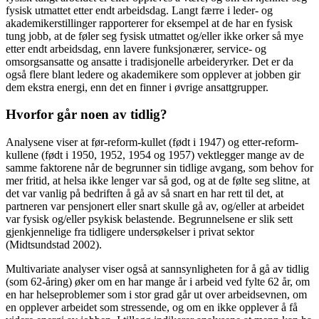
fysisk utmattet etter endt arbeidsdag. Langt færre i leder- og
akademikerstillinger rapporterer for eksempel at de har en fysisk
tung jobb, at de føler seg fysisk utmattet og/eller ikke orker så mye
etter endt arbeidsdag, enn lavere funksjonærer, service- og
omsorgsansatte og ansatte i tradisjonelle arbeideryrker. Det er da
også flere blant ledere og akademikere som opplever at jobben gir
dem ekstra energi, enn det en finner i øvrige ansattgrupper.
Hvorfor går noen av tidlig?
Analysene viser at før-reform-kullet (født i 1947) og etter-reform-
kullene (født i 1950, 1952, 1954 og 1957) vektlegger mange av de
samme faktorene når de begrunner sin tidlige avgang, som behov for
mer fritid, at helsa ikke lenger var så god, og at de følte seg slitne, at
det var vanlig på bedriften å gå av så snart en har rett til det, at
partneren var pensjonert eller snart skulle gå av, og/eller at arbeidet
var fysisk og/eller psykisk belastende. Begrunnelsene er slik sett
gjenkjennelige fra tidligere undersøkelser i privat sektor
(Midtsundstad 2002).
Multivariate analyser viser også at sannsynligheten for å gå av tidlig
(som 62-åring) øker om en har mange år i arbeid ved fylte 62 år, om
en har helseproblemer som i stor grad går ut over arbeidsevnen, om
en opplever arbeidet som stressende, og om en ikke opplever å få