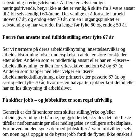
selvstendig næringsdrivende. At flere er selvstendige
næringsdrivende, betyr ikke at det er vanlig å skifte fra å være ansatt
til å bli selvstendig i 60-årene. Det vanlige er å fortsette i arbeid
utover 67 år, og endog etter 70 år, om en i utgangspunktet er
selvstendig og har vært det fra lenge før fylte 60 og endog 50 år.
Færre fast ansatte med fulltids stilling etter fylte 67 år
Ser vi nærmere på deres arbeidstilknytning, ansettelsesvilkår og
arbeidstidsordning, viser undersøkelsen at det er store forskjeller
etter alder. Andelen som er midlertidig ansatt eller har en «løsere»
arbeidstilknytning, er liten for yrkesaktive mellom 62 og 67 år.
Andelen som trapper ned eller velger en løsere
arbeidsmarkedstilknytning, øker primært etter passerte 67 år, og
særlig etter fylte 70 år, hvor nesten halvparten jobber kort deltid eller
har en løs tiknytning til arbeidslivet.
Få skifter jobb – og jobbskiftet er som regel ufrivillig
Generelt er det få seniorer som skifter stilling/yrke og/eller
arbeidsgiver tidlig i 60-årene, og gjør de det, skyldes det i de fleste
tilfeller nedbemanninger eller nedleggelse av tidligere arbeidsplass.
For hovedandelen synes dermed jobbskifter å være ufrivillige, selv
om noen også oppgir at de byttet jobb fordi de flyttet, ikke ønsket å