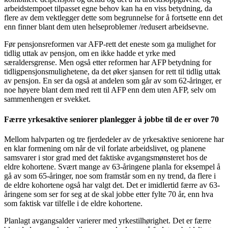
arbeidstempoet tilpasset egne behov kan ha en viss betydning, da
flere av dem vektlegger dette som begrunnelse for å fortsette enn det
enn finner blant dem uten helseproblemer /redusert arbeidsevne.
Før pensjonsreformen var AFP-rett det eneste som ga mulighet for
tidlig uttak av pensjon, om en ikke hadde et yrke med
særaldersgrense. Men også etter reformen har AFP betydning for
tidligpensjonsmulighetene, da det øker sjansen for rett til tidlig uttak
av pensjon. En ser da også at andelen som går av som 62-åringer, er
noe høyere blant dem med rett til AFP enn dem uten AFP, selv om
sammenhengen er svekket.
Færre yrkesaktive seniorer planlegger å jobbe til de er over 70
Mellom halvparten og tre fjerdedeler av de yrkesaktive seniorene har
en klar formening om når de vil forlate arbeidslivet, og planene
samsvarer i stor grad med det faktiske avgangsmønsteret hos de
eldre kohortene. Svært mange av 63-åringene planla for eksempel å
gå av som 65-åringer, noe som framstår som en ny trend, da flere i
de eldre kohortene også har valgt det. Det er imidlertid færre av 63-
åringene som ser for seg at de skal jobbe etter fylte 70 år, enn hva
som faktisk var tilfelle i de eldre kohortene.
Planlagt avgangsalder varierer med yrkestilhørighet. Det er færre