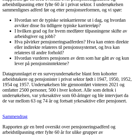
arbeidstilpasning etter fylte 60 år i privat sektor. I undersøkelsen
sammenlignes adferd før og etter pensjonsreformen, og vi spør:
Hvordan ser de typiske seinkarrierene ut i dag, og hvordan
avviker disse fra tidligere typiske karriereløp?
I hvilken grad og for hvem medfører tilpasningene skifte av
arbeidsgiver og jobb?
Hva påvirker pensjoneringsadferden? Hva kan enten direkte
eller indirekte relateres til pensjonssystemet, og hva kan
relateres til andre forhold?
Hvordan vurderes pensjonen av dem som har gått av og kun
lever på pensjonsinntektene?
Datagrunnlaget er en surveyundersøkelse blant fem kohorter
arbeidstakere og pensjonister i privat sektor født i 1947, 1950, 1952,
1954 og 1957. Undersøkelsen ble gjennomført vinteren 2021 og
omfatter 2500 personer, 500 i hver kohort. Alle som deltok i
undersøkelsen, var yrkesaktive som 60-åringer og ble intervjuet da
de var mellom 63 og 74 år og fortsatt yrkesaktive eller pensjonert.
Sammendrag
Rapporten gir en bred oversikt over pensjoneringsadferd og
arbeidstilpasning etter fylte 60 år for ulike grupper av