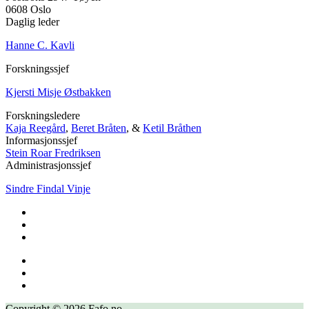
0608 Oslo
Daglig leder
Hanne C. Kavli
Forskningssjef
Kjersti Misje Østbakken
Forskningsledere
Kaja Reegård
,
Beret Bråten
, &
Ketil Bråthen
Informasjonssjef
Stein Roar Fredriksen
Administrasjonssjef
Sindre Findal Vinje
Copyright © 2026 Fafo.no