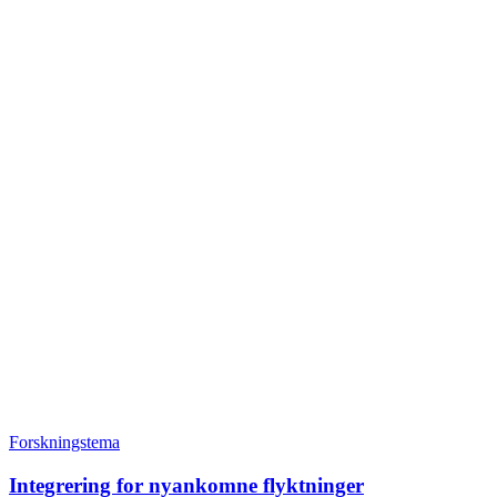
Forskningstema
Integrering for nyankomne flyktninger