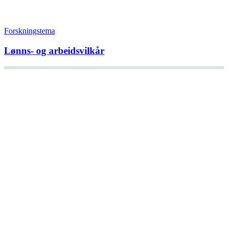
Forskningstema
Lønns- og arbeidsvilkår
+47 22 08 86 00
Borggata 2B
Postboks 2947 Tøyen
0608 Oslo
Daglig leder
Hanne C. Kavli
Forskningssjef
Kjersti Misje Østbakken
Forskningsledere
Kaja Reegård
,
Beret Bråten
, &
Ketil Bråthen
Informasjonssjef