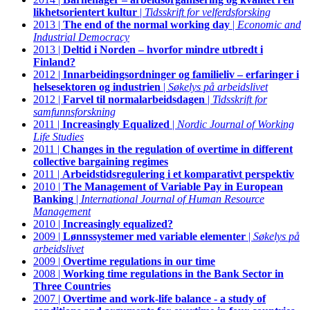
likhetsorientert kultur
|
Tidsskrift for velferdsforsking
2013 |
The end of the normal working day
|
Economic and
Industrial Democracy
2013 |
Deltid i Norden – hvorfor mindre utbredt i
Finland?
2012 |
Innarbeidingsordninger og familieliv – erfaringer i
helsesektoren og industrien
|
Søkelys på arbeidslivet
2012 |
Farvel til normalarbeidsdagen
|
Tidsskrift for
samfunnsforskning
2011 |
Increasingly Equalized
|
Nordic Journal of Working
Life Studies
2011 |
Changes in the regulation of overtime in different
collective bargaining regimes
2011 |
Arbeidstidsregulering i et komparativt perspektiv
2010 |
The Management of Variable Pay in European
Banking
|
International Journal of Human Resource
Management
2010 |
Increasingly equalized?
2009 |
Lønnssystemer med variable elementer
|
Søkelys på
arbeidslivet
2009 |
Overtime regulations in our time
2008 |
Working time regulations in the Bank Sector in
Three Countries
2007 |
Overtime and work-life balance - a study of