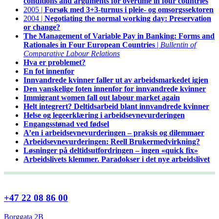
conditions and arguments for overtime in four countries
2005 |
Forsøk med 3+3-turnus i pleie- og omsorgssektoren
2004 |
Negotiating the normal working day: Preservation
or change?
The Management of Variable Pay in Banking: Forms and
Rationales in Four European Countries
|
Bullentin of
Comparative Labour Relations
Hva er problemet?
En fot innenfor
Innvandrede kvinner faller ut av arbeidsmarkedet igjen
Den vanskelige foten innenfor for innvandrede kvinner
Immigrant women fall out labour market again
Helt integrert? Deltidsarbeid blant innvandrede kvinner
Helse og legeerklæring i arbeidsevnevurderingen
Engangsstønad ved fødsel
A’en i arbeidsevnevurderingen – praksis og dilemmaer
Arbeidsevnevurderingen: Reell Brukermedvirkning?
Løsninger på deltidsutfordringen – ingen «quick fix»
Arbeidslivets klemmer. Paradokser i det nye arbeidslivet
+47 22 08 86 00
Borggata 2B