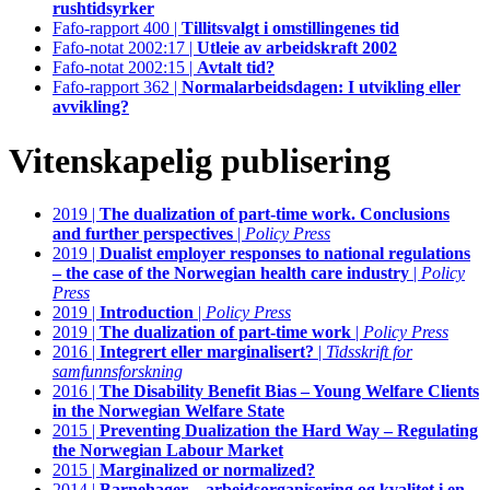
rushtidsyrker
Fafo-rapport 400 |
Tillitsvalgt i omstillingenes tid
Fafo-notat 2002:17 |
Utleie av arbeidskraft 2002
Fafo-notat 2002:15 |
Avtalt tid?
Fafo-rapport 362 |
Normalarbeidsdagen: I utvikling eller
avvikling?
Vitenskapelig publisering
2019 |
The dualization of part-time work. Conclusions
and further perspectives
|
Policy Press
2019 |
Dualist employer responses to national regulations
– the case of the Norwegian health care industry
|
Policy
Press
2019 |
Introduction
|
Policy Press
2019 |
The dualization of part-time work
|
Policy Press
2016 |
Integrert eller marginalisert?
|
Tidsskrift for
samfunnsforskning
2016 |
The Disability Benefit Bias – Young Welfare Clients
in the Norwegian Welfare State
2015 |
Preventing Dualization the Hard Way – Regulating
the Norwegian Labour Market
2015 |
Marginalized or normalized?
2014 |
Barnehager – arbeidsorganisering og kvalitet i en