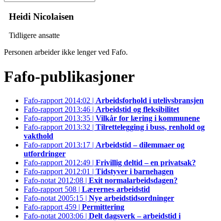
Heidi Nicolaisen
Tidligere ansatte
Personen arbeider ikke lenger ved Fafo.
Fafo-publikasjoner
Fafo-rapport 2014:02 |
Arbeidsforhold i utelivsbransjen
Fafo-rapport 2013:46 |
Arbeidstid og fleksibilitet
Fafo-rapport 2013:35 |
Vilkår for læring i kommunene
Fafo-rapport 2013:32 |
Tilrettelegging i buss, renhold og
vakthold
Fafo-rapport 2013:17 |
Arbeidstid – dilemmaer og
utfordringer
Fafo-rapport 2012:49 |
Frivillig deltid – en privatsak?
Fafo-rapport 2012:01 |
Tidstyver i barnehagen
Fafo-notat 2012:08 |
Exit normalarbeidsdagen?
Fafo-rapport 508 |
Lærernes arbeidstid
Fafo-notat 2005:15 |
Nye arbeidstidsordninger
Fafo-rapport 459 |
Permittering
Fafo-notat 2003:06 |
Delt dagsverk – arbeidstid i