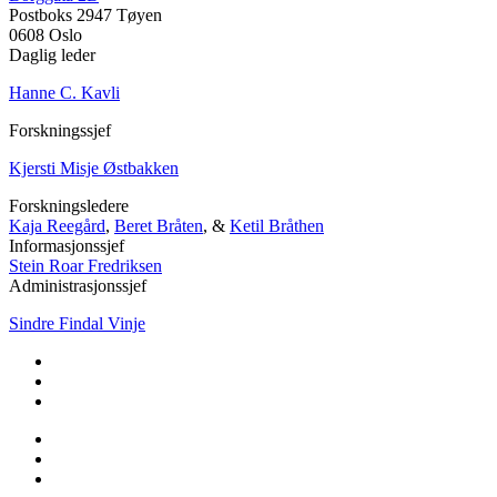
Postboks 2947 Tøyen
0608 Oslo
Daglig leder
Hanne C. Kavli
Forskningssjef
Kjersti Misje Østbakken
Forskningsledere
Kaja Reegård
,
Beret Bråten
, &
Ketil Bråthen
Informasjonssjef
Stein Roar Fredriksen
Administrasjonssjef
Sindre Findal Vinje