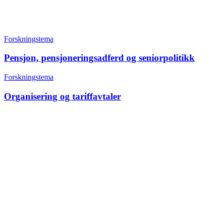
Forskningstema
Pensjon, pensjoneringsadferd og seniorpolitikk
Forskningstema
Organisering og tariffavtaler
+47 22 08 86 00
Borggata 2B
Postboks 2947 Tøyen
0608 Oslo
Daglig leder
Hanne C. Kavli
Forskningssjef