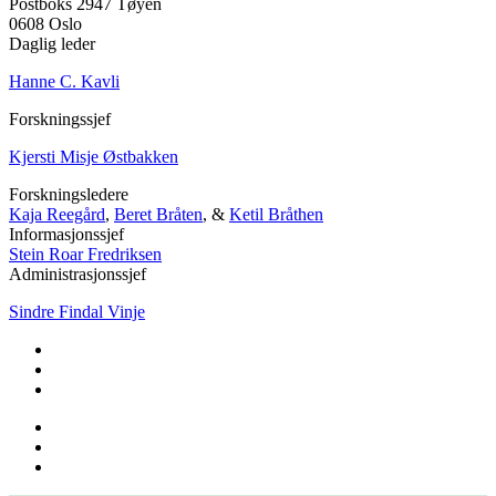
Postboks 2947 Tøyen
0608 Oslo
Daglig leder
Hanne C. Kavli
Forskningssjef
Kjersti Misje Østbakken
Forskningsledere
Kaja Reegård
,
Beret Bråten
, &
Ketil Bråthen
Informasjonssjef
Stein Roar Fredriksen
Administrasjonssjef
Sindre Findal Vinje