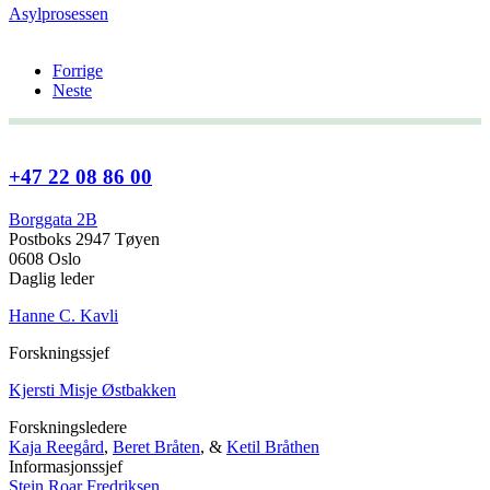
Asylprosessen
Forrige
Neste
+47 22 08 86 00
Borggata 2B
Postboks 2947 Tøyen
0608 Oslo
Daglig leder
Hanne C. Kavli
Forskningssjef
Kjersti Misje Østbakken
Forskningsledere
Kaja Reegård
,
Beret Bråten
, &
Ketil Bråthen
Informasjonssjef
Stein Roar Fredriksen