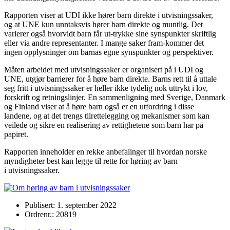
Rapporten viser at UDI ikke hører barn direkte i utvisningssaker,
og at UNE kun unntaksvis hører barn direkte og muntlig. Det
varierer også hvorvidt barn får ut-trykke sine synspunkter skriftlig
eller via andre representanter. I mange saker fram-kommer det
ingen opplysninger om barnas egne synspunkter og perspektiver.
Måten arbeidet med utvisningssaker er organisert på i UDI og
UNE, utgjør barrierer for å høre barn direkte. Barns rett til å uttale
seg fritt i utvisningssaker er heller ikke tydelig nok uttrykt i lov,
forskrift og retningslinjer. En sammenligning med Sverige, Danmark
og Finland viser at å høre barn også er en utfordring i disse
landene, og at det trengs tilrettelegging og mekanismer som kan
veilede og sikre en realisering av rettighetene som barn har på
papiret.
Rapporten inneholder en rekke anbefalinger til hvordan norske
myndigheter best kan legge til rette for høring av barn
i utvisningssaker.
Publisert: 1. september 2022
Ordrenr.: 20819