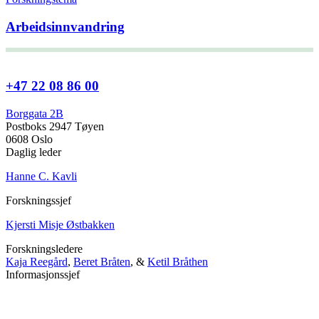
Arbeidsinnvandring
+47 22 08 86 00
Borggata 2B
Postboks 2947 Tøyen
0608 Oslo
Daglig leder
Hanne C. Kavli
Forskningssjef
Kjersti Misje Østbakken
Forskningsledere
Kaja Reegård
,
Beret Bråten
, &
Ketil Bråthen
Informasjonssjef
Stein Roar Fredriksen
Administrasjonssjef