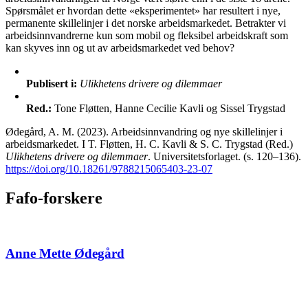
Spørsmålet er hvordan dette «eksperimentet» har resultert i nye,
permanente skillelinjer i det norske arbeidsmarkedet. Betrakter vi
arbeidsinnvandrerne kun som mobil og fleksibel arbeidskraft som
kan skyves inn og ut av arbeidsmarkedet ved behov?
Publisert i:
Ulikhetens drivere og dilemmaer
Red.:
Tone Fløtten, Hanne Cecilie Kavli og Sissel Trygstad
Ødegård, A. M. (2023). Arbeidsinnvandring og nye skillelinjer i
arbeidsmarkedet. I T. Fløtten, H. C. Kavli & S. C. Trygstad (Red.)
Ulikhetens drivere og dilemmaer
. Universitetsforlaget. (s. 120–136).
https://doi.org/10.18261/9788215065403-23-07
Fafo-forskere
Anne Mette Ødegård