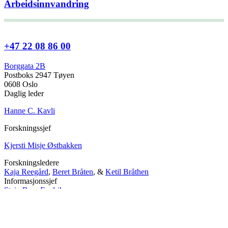
Arbeidsinnvandring
+47 22 08 86 00
Borggata 2B
Postboks 2947 Tøyen
0608 Oslo
Daglig leder
Hanne C. Kavli
Forskningssjef
Kjersti Misje Østbakken
Forskningsledere
Kaja Reegård
,
Beret Bråten
, &
Ketil Bråthen
Informasjonssjef
Stein Roar Fredriksen
Administrasjonssjef
Sindre Findal Vinje