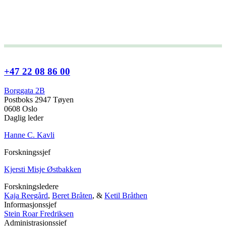
+47 22 08 86 00
Borggata 2B
Postboks 2947 Tøyen
0608 Oslo
Daglig leder
Hanne C. Kavli
Forskningssjef
Kjersti Misje Østbakken
Forskningsledere
Kaja Reegård
,
Beret Bråten
, &
Ketil Bråthen
Informasjonssjef
Stein Roar Fredriksen
Administrasjonssjef