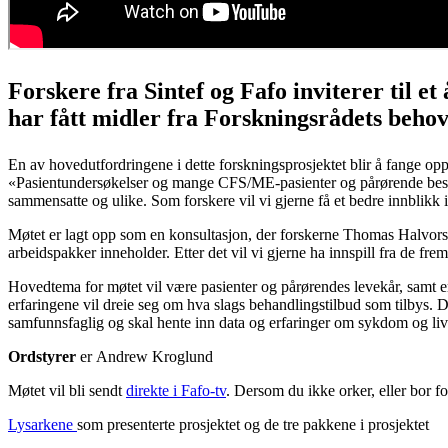
Forskere fra Sintef og Fafo inviterer til e
har fått midler fra Forskningsrådets behov
En av hovedutfordringene i dette forskningsprosjektet blir å fange opp 
«Pasientundersøkelser og mange CFS/ME-pasienter og pårørende beskriv
sammensatte og ulike. Som forskere vil vi gjerne få et bedre innblikk i
Møtet er lagt opp som en konsultasjon, der forskerne Thomas Halvorse
arbeidspakker inneholder. Etter det vil vi gjerne ha innspill fra de fr
Hovedtema for møtet vil være pasienter og pårørendes levekår, samt er
erfaringene vil dreie seg om hva slags behandlingstilbud som tilbys. D
samfunnsfaglig og skal hente inn data og erfaringer om sykdom og livs
Ordstyrer
er Andrew Kroglund
Møtet vil bli sendt
direkte i Fafo-tv
. Dersom du ikke orker, eller bor f
Lysarkene
som presenterte prosjektet og de tre pakkene i prosjektet