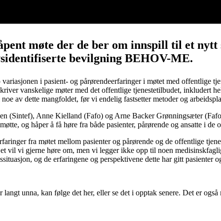
t åpent møte der de ber om innspill til et ny
sidentifiserte bevilgning
BEHOV-ME.
variasjonen i pasient- og pårørendeerfaringer i møtet med offentlige tje
er vanskelige møter med det offentlige tjenestetilbudet, inkludert hel
 noe av dette mangfoldet, før vi endelig fastsetter metoder og arbeidsplan
n (Sintef), Anne Kielland (Fafo) og Arne Backer Grønningsæter (Fafo) k
emmøtte, og håper å få høre fra både pasienter, pårørende og ansatte i de
faringer fra møtet mellom pasienter og pårørende og de offentlige tjene
et vil vi gjerne høre om, men vi legger ikke opp til noen medisinskfaglig
situasjon, og de erfaringene og perspektivene dette har gitt pasienter o
or langt unna, kan følge det her, eller se det i opptak senere. Det er og