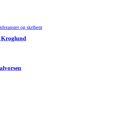
nferansier og skribent
 Kroglund
lvorsen