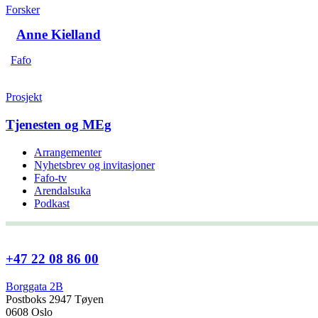
Forsker
Anne Kielland
Fafo
Prosjekt
Tjenesten og MEg
Arrangementer
Nyhetsbrev og invitasjoner
Fafo-tv
Arendalsuka
Podkast
+47 22 08 86 00
Borggata 2B
Postboks 2947 Tøyen
0608 Oslo