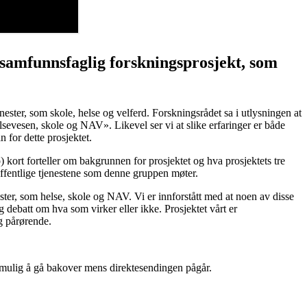
tt samfunnsfaglig forskningsprosjekt, som
nester, som skole, helse og velferd. Forskningsrådet sa i utlysningen at
sevesen, skole og NAV». Likevel ser vi at slike erfaringer er både
 for dette prosjektet.
ort forteller om bakgrunnen for prosjektet og hva prosjektets tre
 offentlige tjenestene som denne gruppen møter.
ster, som helse, skole og NAV. Vi er innforstått med at noen av disse
 debatt om hva som virker eller ikke. Prosjektet vårt er
g pårørende.
så mulig å gå bakover mens direktesendingen pågår.