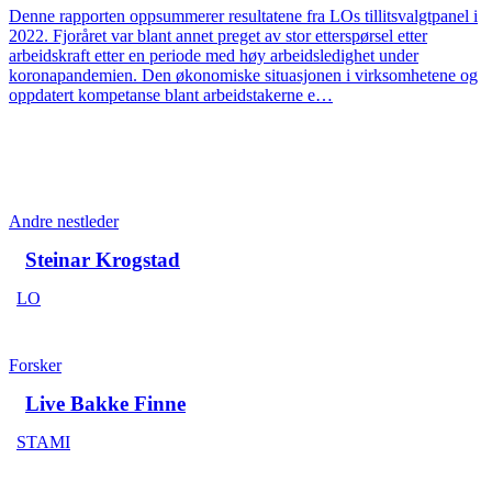
Denne rapporten oppsummerer resultatene fra LOs tillitsvalgtpanel i
2022. Fjoråret var blant annet preget av stor etterspørsel etter
arbeidskraft etter en periode med høy arbeidsledighet under
koronapandemien. Den økonomiske situasjonen i virksomhetene og
oppdatert kompetanse blant arbeidstakerne e…
Andre nestleder
Steinar Krogstad
LO
Forsker
Live Bakke Finne
STAMI