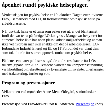
åpenhet rundt psykiske helseplager.
Verdensdagen for psykisk helse er 10. oktober. Dagen etter inviterte
Fafo, i samarbeid med LO, til frokostseminar om psykisk helse på
arbeidsplassene.
Når psykisk helse er et tema som peker seg ut, er det blant annet
fordi det var tema på forrige LO-kongress. Mange var bekymret for
at mental helse ikke har noen plass i arbeidsmiljøarbeidet og at man
ikke vet hvordan man skal snakke om det på arbeidsplassen. LO-
forbundene Industri Energi og EL og IT Forbundet var blant dem
som tok til orde for større oppmerksomhet om psykisk helse.
På dette seminaret publiseres også de andre resultatene fra LOs
tillitsvalgtpanel for 2022. Temaene varierer fra kompetanseutvikling
via likestilling og rekruttering av kvinnelige tillitsvalgte, til erfaringer
med trakassering, trusler og vold.
Program og presentasjoner
Velkommen ved møteleder Anne Mette Ødegård, seniorforsker i
Fafo
Presentasjon ved Fafo-forsker Rolf K. Andersen.
Presentasjon
(pdf)