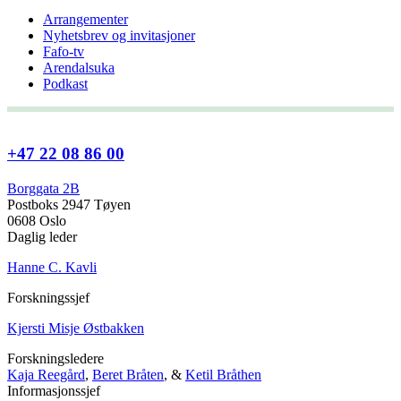
Arrangementer
Nyhetsbrev og invitasjoner
Fafo-tv
Arendalsuka
Podkast
+47 22 08 86 00
Borggata 2B
Postboks 2947 Tøyen
0608 Oslo
Daglig leder
Hanne C. Kavli
Forskningssjef
Kjersti Misje Østbakken
Forskningsledere
Kaja Reegård
,
Beret Bråten
, &
Ketil Bråthen
Informasjonssjef