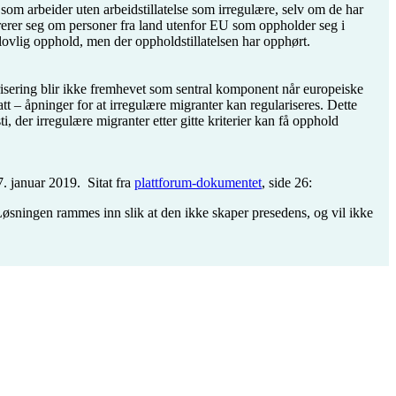
som arbeider uten arbeidstillatelse som irregulære, selv om de har
ntrerer seg om personer fra land utenfor EU som oppholder seg i
lovlig opphold, men der oppholdstillatelsen har opphørt.
larisering blir ikke fremhevet som sentral komponent når europeiske
tt – åpninger for at irregulære migranter kan regulariseres. Dette
i, der irregulære migranter etter gitte kriterier kan få opphold
7. januar 2019. Sitat fra
plattforum-dokumentet
, side 26:
Løsningen rammes inn slik at den ikke skaper presedens, og vil ikke