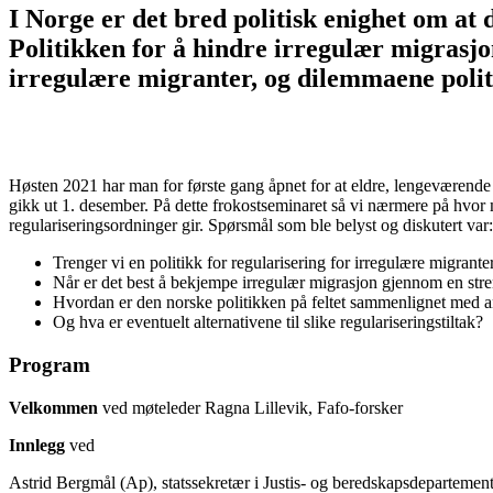
I Norge er det bred politisk enighet om at 
Politikken for å hindre irregulær migrasjon
irregulære migranter, og dilemmaene polit
Høsten 2021 har man for første gang åpnet for at eldre, lengeværende
gikk ut 1. desember. På dette frokostseminaret så vi nærmere på hvor
regulariseringsordninger gir. Spørsmål som ble belyst og diskutert var:
Trenger vi en politikk for regularisering for irregulære migrante
Når er det best å bekjempe irregulær migrasjon gjennom en streng 
Hvordan er den norske politikken på feltet sammenlignet med a
Og hva er eventuelt alternativene til slike regulariseringstiltak?
Program
Velkommen
ved møteleder Ragna Lillevik, Fafo-forsker
Innlegg
ved
Astrid Bergmål (Ap), statssekretær i Justis- og beredskapsdepartement