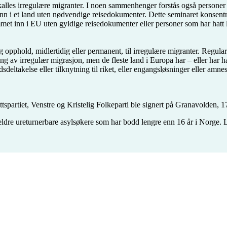
kalles irregulære migranter. I noen sammenhenger forstås også personer 
ise inn i et land uten nødvendige reisedokumenter. Dette seminaret konse
met inn i EU uten gyldige reisedokumenter eller personer som har hatt 
lig opphold, midlertidig eller permanent, til irregulære migranter. Regu
g av irregulær migrasjon, men de fleste land i Europa har – eller har ha
eltakelse eller tilknytning til riket, eller engangsløsninger eller amnest
tspartiet, Venstre og Kristelig Folkeparti ble signert på Granavolden, 1
 eldre ureturnerbare asylsøkere som har bodd lengre enn 16 år i Norge. 