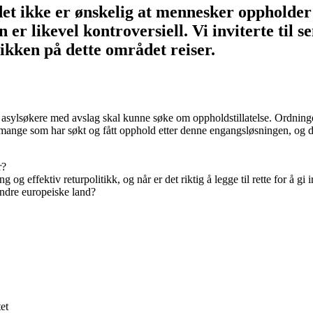
det ikke er ønskelig at mennesker oppholder s
 er likevel kontroversiell. Vi inviterte til
ikken på dette området reiser.
 asylsøkere med avslag skal kunne søke om oppholdstillatelse. Ordninge
 mange som har søkt og fått opphold etter denne engangsløsningen, og d
r?
og effektiv returpolitikk, og når er det riktig å legge til rette for å gi
ndre europeiske land?
et