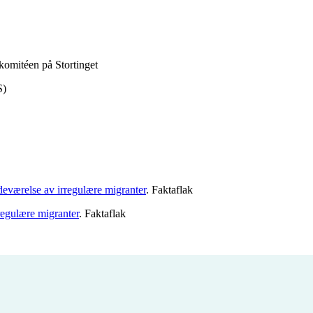
komitéen på Stortinget
S)
edeværelse av irregulære migranter
. Faktaflak
rregulære migranter
. Faktaflak