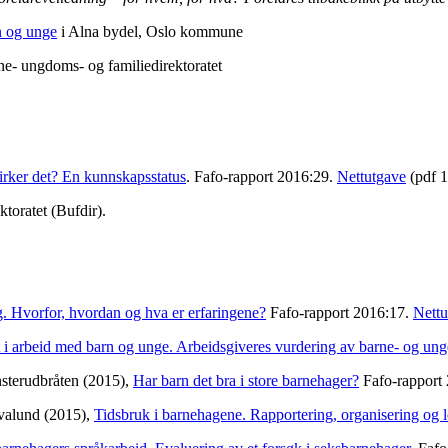
n og unge
i Alna bydel, Oslo kommune
e- ungdoms- og familiedirektoratet
irker det? En kunnskapsstatus
. Fafo-rapport 2016:29.
Nettutgave
(pdf 
toratet (Bufdir).
. Hvorfor, hvordan og hva er erfaringene?
Fafo-rapport 2016:17.
Nettu
 i arbeid med barn og unge. Arbeidsgiveres vurdering av barne- og un
sterudbråten (2015),
Har barn det bra i store barnehager?
Fafo-rapport
valund (2015),
Tidsbruk i barnehagene. Rapportering, organisering og l