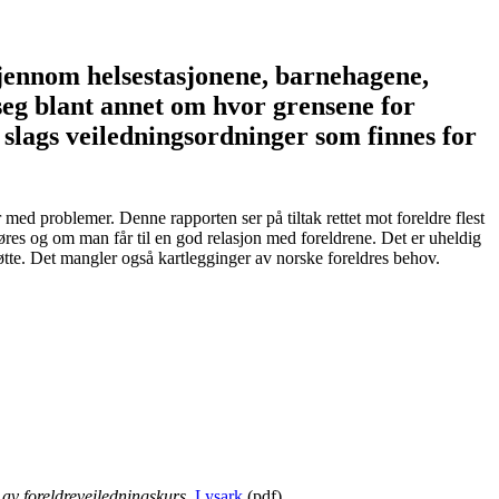
d gjennom helsestasjonene, barnehagene,
 seg blant annet om hvor grensene for
slags veiledningsordninger som finnes for
er med problemer. Denne rapporten ser på tiltak rettet mot foreldre flest
føres og om man får til en god relasjon med foreldrene. Det er uheldig
tøtte. Det mangler også kartlegginger av norske foreldres behov.
 av foreldreveiledningskurs.
Lysark
(pdf)