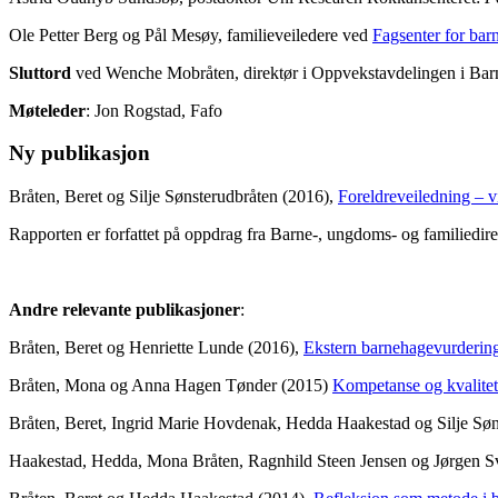
Ole Petter Berg og Pål Mesøy, familieveiledere ved
Fagsenter for bar
Sluttord
ved Wenche Mobråten, direktør i Oppvekstavdelingen i Barn
Møteleder
: Jon Rogstad, Fafo
Ny publikasjon
Bråten, Beret og Silje Sønsterudbråten (2016),
Foreldreveiledning – v
Rapporten er forfattet på oppdrag fra Barne-, ungdoms- og familiedirek
Andre relevante publikasjoner
:
Bråten, Beret og Henriette Lunde (2016),
Ekstern barnehagevurdering
Bråten, Mona og Anna Hagen Tønder (2015)
Kompetanse og kvalitet
Bråten, Beret, Ingrid Marie Hovdenak, Hedda Haakestad og Silje Søn
Haakestad, Hedda, Mona Bråten, Ragnhild Steen Jensen og Jørgen S