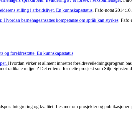
arnehagers språkarbeid. Evaluering av et forsøk i seksbarnehager
. Faf
derens stilling i arbeidslivet. En kunnskapsstatus
. Fafo-notat 2014:10
er. Hvordan barnehageansattes kompetanse om språk kan styrkes
. Fafo-
ats og foreldrestøtte. En kunnskapsstatus
pper.
Hvordan virker et allment innrettet foreldreveiledningsprogram bas
 mot radikale miljøer? Det er tema for dette prosjekt som Silje Sønster
vedspor: Integrering og kvalitet. Les mer om prosjekter og publikasjoner