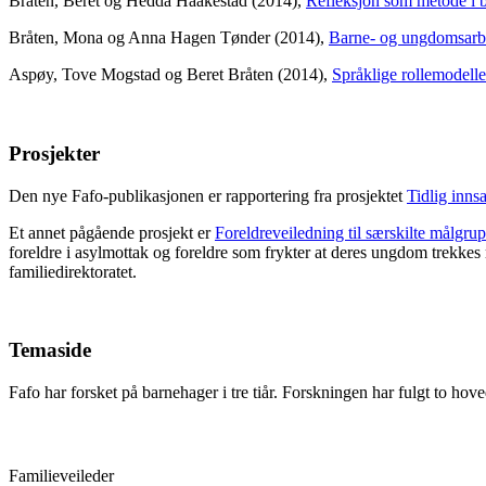
Bråten, Beret og Hedda Haakestad (2014),
Refleksjon som metode i b
Bråten, Mona og Anna Hagen Tønder (2014),
Barne- og ungdomsarbei
Aspøy, Tove Mogstad og Beret Bråten (2014),
Språklige rollemodell
Prosjekter
Den nye Fafo-publikasjonen er rapportering fra prosjektet
Tidlig inns
Et annet pågående prosjekt er
Foreldreveiledning til særskilte målgru
foreldre i asylmottak og foreldre som frykter at deres ungdom trekkes
familiedirektoratet.
Temaside
Fafo har forsket på barnehager i tre tiår. Forskningen har fulgt to ho
Familieveileder