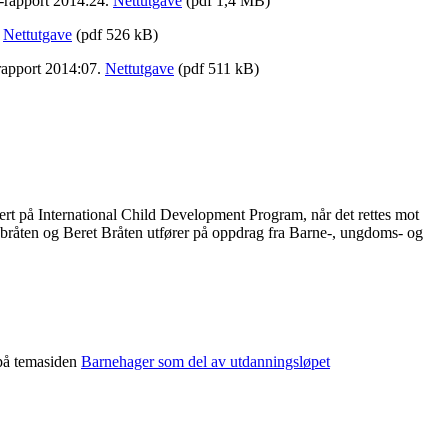
o-rapport 2014:24.
Nettutgave
(pdf 1,4 MB)
.
Nettutgave
(pdf 526 kB)
rapport 2014:07.
Nettutgave
(pdf 511 kB)
ert på International Child Development Program, når det rettes mot
udbråten og Beret Bråten utfører på oppdrag fra Barne-, ungdoms- og
 på temasiden
Barnehager som del av utdanningsløpet