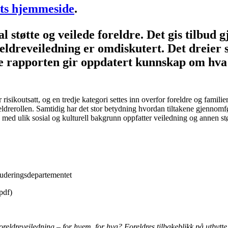
ts hjemmeside
.
al støtte og veilede foreldre. Det gis tilbu
reldreveiledning er omdiskutert. Det dreier
ne rapporten gir oppdatert kunnskap om hva 
 risikoutsatt, og en tredje kategori settes inn overfor foreldre og famili
oreldrerollen. Samtidig har det stor betydning hvordan tiltakene gjennom
og med ulik sosial og kulturell bakgrunn oppfatter veiledning og annen s
kluderingsdepartementet
pdf)
oreldreveiledning – for hvem, for hva? Foreldres tilbakeblikk på utbytte