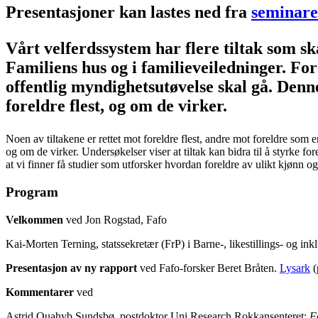
Presentasjoner kan lastes ned fra
seminare
Vårt velferdssystem har flere tiltak som sk
Familiens hus og i familieveiledninger. Fo
offentlig myndighetsutøvelse skal gå. Den
foreldre flest, og om de virker.
Noen av tiltakene er rettet mot foreldre flest, andre mot foreldre som er
og om de virker. Undersøkelser viser at tiltak kan bidra til å styrke f
at vi finner få studier som utforsker hvordan foreldre av ulikt kjønn 
Program
Velkommen
ved Jon Rogstad, Fafo
Kai-Morten Terning, statssekretær (FrP) i Barne-, likestillings- og in
Presentasjon av ny rapport
ved Fafo-forsker Beret Bråten.
Lysark
(
Kommentarer
ved
Astrid Ouahyb Sundsbø, postdoktor Uni Research Rokkansenteret:
F