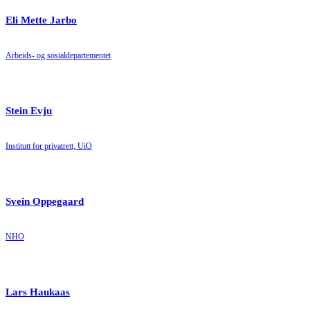
Eli Mette Jarbo
Arbeids- og sosialdepartementet
Stein Evju
Institutt for privatrett, UiO
Svein Oppegaard
NHO
Lars Haukaas