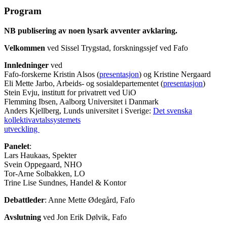
Program
NB publisering av noen lysark avventer avklaring.
Velkommen
ved Sissel Trygstad, forskningssjef ved Fafo
Innledninger
ved
Fafo-forskerne Kristin Alsos (
presentasjon
) og Kristine Nergaard
Eli Mette Jarbo, Arbeids- og sosialdepartementet (
presentasjon
)
Stein Evju, institutt for privatrett ved UiO
Flemming Ibsen, Aalborg Universitet i Danmark
Anders Kjellberg, Lunds universitet i Sverige:
Det svenska
kollektivavtalssystemets
utveckling
Panelet
:
Lars Haukaas, Spekter
Svein Oppegaard, NHO
Tor-Arne Solbakken, LO
Trine Lise Sundnes, Handel & Kontor
Debattleder
: Anne Mette Ødegård, Fafo
Avslutning
ved Jon Erik Dølvik, Fafo
______
_____________________