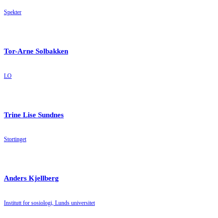
Spekter
Tor-Arne Solbakken
LO
Trine Lise Sundnes
Stortinget
Anders Kjellberg
Institutt for sosiologi, Lunds universitet