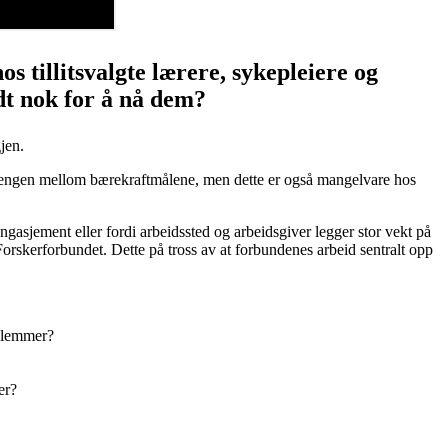
 tillitsvalgte lærere, sykepleiere og
t nok for å nå dem?
jen.
nhengen mellom bærekraftmålene, men dette er også mangelvare hos
asjement eller fordi arbeidssted og arbeidsgiver legger stor vekt på
skerforbundet. Dette på tross av at forbundenes arbeid sentralt opp
dlemmer?
er?