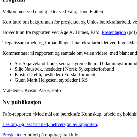
Velkommen ved daglig leder ved Fafo, Tone Fløtten
Kort intro om bakgrunnen for prosjektet og Unios bærekraftarbeid, v
Hovedfunn fra rapporten ved Åge A. Tiltnes, Fafo.
Presentasjon
(pdf)
Trepartssamarbeid og forhandlinger i bærekraftarbeidet ved Inger Ma
Kommentarer til rapporten og samtale om veien videre, med blant and
Siri Skjæveland Lode, sentralstyremedlem i Utdanningsforbund
Silje Naustvik, nestleder i Norsk Sykepleierforbund
Kristin Dæhli, nestleder i Forskerforbundet
Gunn Marit Helgesen, styreleder i KS
Møteleder: Kristin Alsos, Fafo
Ny publikasjon
Fafo-rapporten «Med mål om bærekraft: Kunnskap, arbeid og holdninge
Les om, og last fritt ned, nettversjon av rapporten
.
Prosjektet
er utført på oppdrag fra Unio.