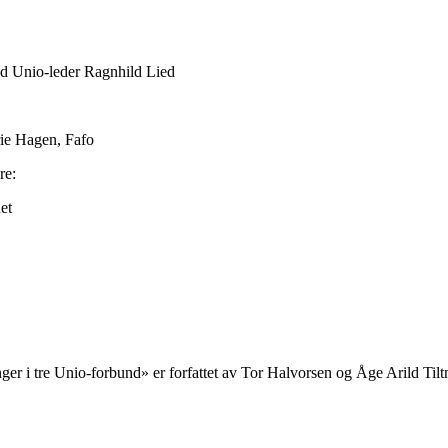
ed Unio-leder Ragnhild Lied
rie Hagen, Fafo
re:
et
r i tre Unio-forbund» er forfattet av Tor Halvorsen og Åge Arild Tilt