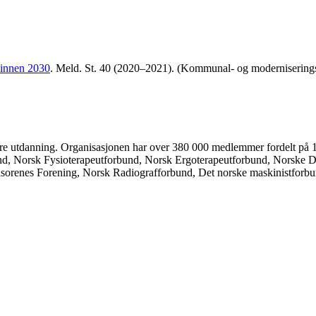
 innen 2030
. Meld. St. 40 (2020–2021). (Kommunal- og moderniserings
ere utdanning. Organisasjonen har over 380 000 medlemmer fordelt på
und, Norsk Fysioterapeutforbund, Norsk Ergoterapeutforbund, Norske 
isorenes Forening, Norsk Radiografforbund, Det norske maskinistforbu