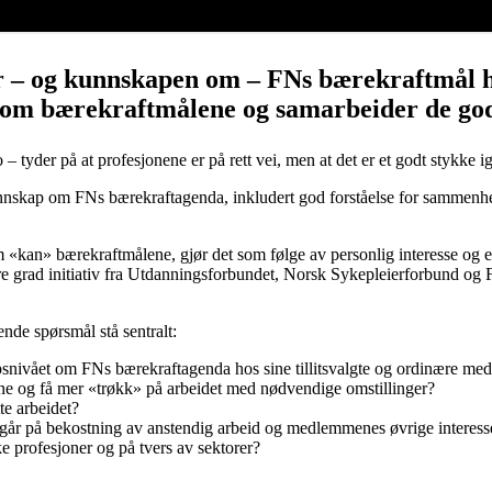
 – og kunnskapen om – FNs bærekraftmål hos
 om bærekraftmålene og samarbeider de god
tyder på at profesjonene er på rett vei, men at det er et godt stykke ig
 kunnskap om FNs bærekraftagenda, inkludert god forståelse for samme
«kan» bærekraftmålene, gjør det som følge av personlig interesse og eng
rad initiativ fra Utdanningsforbundet, Norsk Sykepleierforbund og For
nde spørsmål stå sentralt:
nivået om FNs bærekraftagenda hos sine tillitsvalgte og ordinære me
e og få mer «trøkk» på arbeidet med nødvendige omstillinger?
te arbeidet?
et går på bekostning av anstendig arbeid og medlemmenes øvrige interess
 profesjoner og på tvers av sektorer?