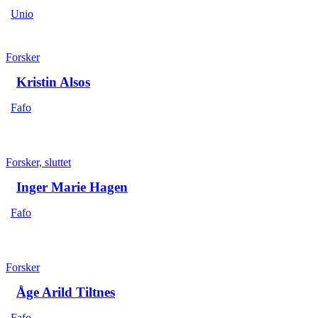
Unio
Forsker
Kristin Alsos
Fafo
Forsker, sluttet
Inger Marie Hagen
Fafo
Forsker
Åge Arild Tiltnes
Fafo