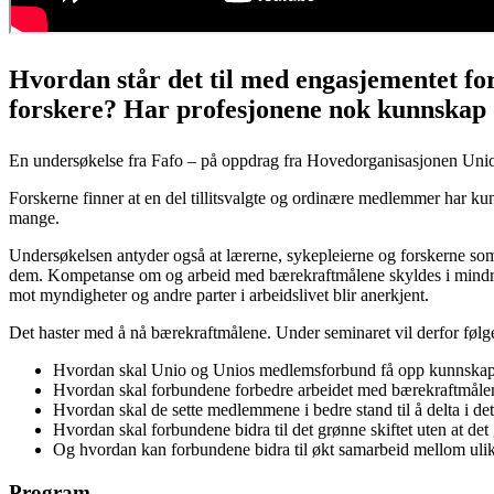
Hvordan står det til med engasjementet for
forskere? Har profesjonene nok kunnskap
En undersøkelse fra Fafo – på oppdrag fra Hovedorganisasjonen Unio – 
Forskerne finner at en del tillitsvalgte og ordinære medlemmer har
mange.
Undersøkelsen antyder også at lærerne, sykepleierne og forskerne som 
dem. Kompetanse om og arbeid med bærekraftmålene skyldes i mindre g
mot myndigheter og andre parter i arbeidslivet blir anerkjent.
Det haster med å nå bærekraftmålene. Under seminaret vil derfor følge
Hvordan skal Unio og Unios medlemsforbund få opp kunnskaps
Hvordan skal forbundene forbedre arbeidet med bærekraftmålen
Hvordan skal de sette medlemmene i bedre stand til å delta i det
Hvordan skal forbundene bidra til det grønne skiftet uten at d
Og hvordan kan forbundene bidra til økt samarbeid mellom ulike
Program