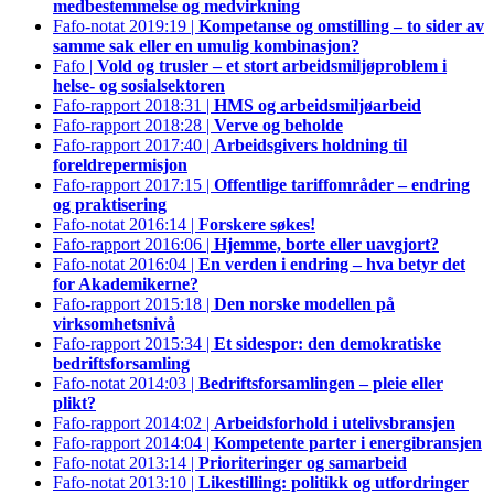
medbestemmelse og medvirkning
Fafo-notat 2019:19 |
Kompetanse og omstilling – to sider av
samme sak eller en umulig kombinasjon?
Fafo |
Vold og trusler – et stort arbeidsmiljøproblem i
helse- og sosialsektoren
Fafo-rapport 2018:31 |
HMS og arbeidsmiljøarbeid
Fafo-rapport 2018:28 |
Verve og beholde
Fafo-rapport 2017:40 |
Arbeidsgivers holdning til
foreldrepermisjon
Fafo-rapport 2017:15 |
Offentlige tariffområder – endring
og praktisering
Fafo-notat 2016:14 |
Forskere søkes!
Fafo-rapport 2016:06 |
Hjemme, borte eller uavgjort?
Fafo-notat 2016:04 |
En verden i endring – hva betyr det
for Akademikerne?
Fafo-rapport 2015:18 |
Den norske modellen på
virksomhetsnivå
Fafo-rapport 2015:34 |
Et sidespor: den demokratiske
bedriftsforsamling
Fafo-notat 2014:03 |
Bedriftsforsamlingen – pleie eller
plikt?
Fafo-rapport 2014:02 |
Arbeidsforhold i utelivsbransjen
Fafo-rapport 2014:04 |
Kompetente parter i energibransjen
Fafo-notat 2013:14 |
Prioriteringer og samarbeid
Fafo-notat 2013:10 |
Likestilling: politikk og utfordringer