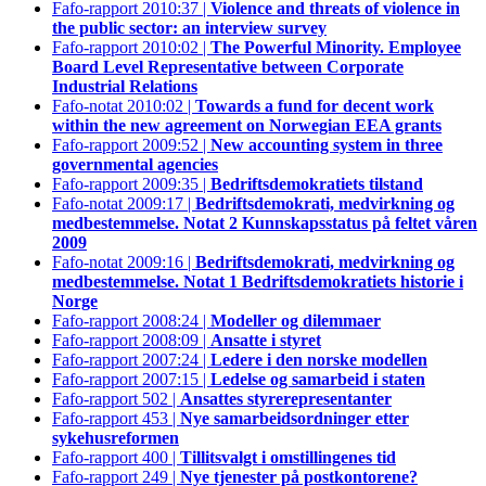
Fafo-rapport 2010:37 |
Violence and threats of violence in
the public sector: an interview survey
Fafo-rapport 2010:02 |
The Powerful Minority. Employee
Board Level Representative between Corporate
Industrial Relations
Fafo-notat 2010:02 |
Towards a fund for decent work
within the new agreement on Norwegian EEA grants
Fafo-rapport 2009:52 |
New accounting system in three
governmental agencies
Fafo-rapport 2009:35 |
Bedriftsdemokratiets tilstand
Fafo-notat 2009:17 |
Bedriftsdemokrati, medvirkning og
medbestemmelse. Notat 2 Kunnskapsstatus på feltet våren
2009
Fafo-notat 2009:16 |
Bedriftsdemokrati, medvirkning og
medbestemmelse. Notat 1 Bedriftsdemokratiets historie i
Norge
Fafo-rapport 2008:24 |
Modeller og dilemmaer
Fafo-rapport 2008:09 |
Ansatte i styret
Fafo-rapport 2007:24 |
Ledere i den norske modellen
Fafo-rapport 2007:15 |
Ledelse og samarbeid i staten
Fafo-rapport 502 |
Ansattes styrerepresentanter
Fafo-rapport 453 |
Nye samarbeidsordninger etter
sykehusreformen
Fafo-rapport 400 |
Tillitsvalgt i omstillingenes tid
Fafo-rapport 249 |
Nye tjenester på postkontorene?