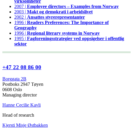
virksomheter
2007 |
Employee directors – Examples from Norway
2003 |
Makt og demokrati i arbeidslivet
2002 |
Ansattes styrerepresentanter
1996 |
Readers Preferences: The Importance of
Geography
1996 |
Regional literary systems in Norway
1995 |
Fagforeningsstrategier ved oppsigelser i offentlig
sektor
+47 22 08 86 00
Borggata 2B
Postboks 2947 Tøyen
0608 Oslo
Managing director
Hanne Cecilie Kavli
Head of research
Kjersti Misje Østbakken