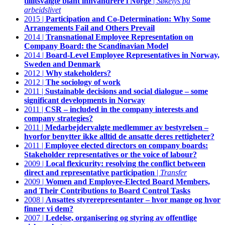
tillitsvalgte blant innvandrere i Norge
|
Søkelys på
arbeidslivet
2015 |
Participation and Co-Determination: Why Some
Arrangements Fail and Others Prevail
2014 |
Transnational Employee Representation on
Company Board: the Scandinavian Model
2014 |
Board-Level Employee Representatives in Norway,
Sweden and Denmark
2012 |
Why stakeholders?
2012 |
The sociology of work
2011 |
Sustainable decisions and social dialogue – some
significant developments in Norway
2011 |
CSR – included in the company interests and
company strategies?
2011 |
Medarbejdervalgte medlemmer av bestyrelsen –
hvorfor benytter ikke alltid de ansatte deres rettigheter?
2011 |
Employee elected directors on company boards:
Stakeholder representatives or the voice of labour?
2009 |
Local flexicurity: resolving the conflict between
direct and representative participation
|
Transfer
2009 |
Women and Employee-Elected Board Members,
and Their Contributions to Board Control Tasks
2008 |
Ansattes styrerepresentanter – hvor mange og hvor
finner vi dem?
2007 |
Ledelse, organisering og styring av offentlige