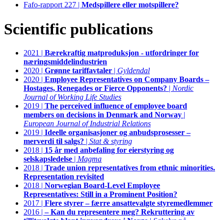
Fafo-rapport 227 |
Medspillere eller motspillere?
Scientific publications
2021 |
Bærekraftig matproduksjon - utfordringer for
næringsmiddelindustrien
2020 |
Grønne tariffavtaler
|
Gyldendal
2020 |
Employee Representatives on Company Boards –
Hostages, Renegades or Fierce Opponents?
|
Nordic
Journal of Working Life Studies
2019 |
The perceived influence of employee board
members on decisions in Denmark and Norway
|
European Journal of Industrial Relations
2019 |
Ideelle organisasjoner og anbudsprosesser –
merverdi til salgs?
|
Stat & styring
2018 |
15 år med anbefaling for eierstyring og
selskapsledelse
|
Magma
2018 |
Trade union representatives from ethnic minorities.
Representation revisited
2018 |
Norwegian Board-Level Employee
Representatives: Still in a Prominent Position?
2017 |
Flere styrer – færre ansattevalgte styremedlemmer
2016 |
– Kan du representere meg? Rekruttering av