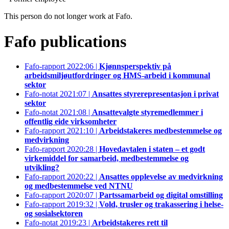
This person do not longer work at Fafo.
Fafo publications
Fafo-rapport 2022:06 |
Kjønnsperspektiv på
arbeidsmiljøutfordringer og HMS-arbeid i kommunal
sektor
Fafo-notat 2021:07 |
Ansattes styrerepresentasjon i privat
sektor
Fafo-notat 2021:08 |
Ansattevalgte styremedlemmer i
offentlig eide virksomheter
Fafo-rapport 2021:10 |
Arbeidstakeres medbestemmelse og
medvirkning
Fafo-rapport 2020:28 |
Hovedavtalen i staten – et godt
virkemiddel for samarbeid, medbestemmelse og
utvikling?
Fafo-rapport 2020:22 |
Ansattes opplevelse av medvirkning
og medbestemmelse ved NTNU
Fafo-rapport 2020:07 |
Partssamarbeid og digital omstilling
Fafo-rapport 2019:32 |
Vold, trusler og trakassering i helse-
og sosialsektoren
Fafo-notat 2019:23 |
Arbeidstakeres rett til