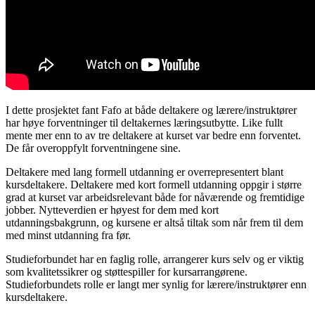
I dette prosjektet fant Fafo at både deltakere og lærere/instruktører
har høye forventninger til deltakernes læringsutbytte. Like fullt
mente mer enn to av tre deltakere at kurset var bedre enn forventet.
De får overoppfylt forventningene sine.
Deltakere med lang formell utdanning er overrepresentert blant
kursdeltakere. Deltakere med kort formell utdanning oppgir i større
grad at kurset var arbeidsrelevant både for nåværende og fremtidige
jobber. Nytteverdien er høyest for dem med kort
utdanningsbakgrunn, og kursene er altså tiltak som når frem til dem
med minst utdanning fra før.
Studieforbundet har en faglig rolle, arrangerer kurs selv og er viktig
som kvalitetssikrer og støttespiller for kursarrangørene.
Studieforbundets rolle er langt mer synlig for lærere/instruktører enn
kursdeltakere.