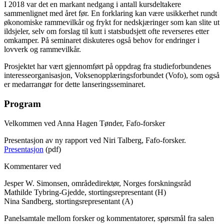
I 2018 var det en markant nedgang i antall kursdeltakere
sammenlignet med året før. En forklaring kan være usikkerhet rundt
økonomiske rammevilkår og frykt for nedskjæringer som kan slite ut
ildsjeler, selv om forslag til kutt i statsbudsjett ofte reverseres etter
omkamper. På seminaret diskuteres også behov for endringer i
lovverk og rammevilkår.
Prosjektet har vært gjennomført på oppdrag fra studieforbundenes
interesseorganisasjon, Voksenopplæringsforbundet (Vofo), som også
er medarrangør for dette lanseringsseminaret.
Program
Velkommen ved Anna Hagen Tønder, Fafo-forsker
Presentasjon av ny rapport ved Niri Talberg, Fafo-forsker.
Presentasjon
(pdf)
Kommentarer ved
Jesper W. Simonsen, områdedirektør, Norges forskningsråd
Mathilde Tybring-Gjedde, stortingsrepresentant (H)
Nina Sandberg, stortingsrepresentant (A)
Panelsamtale mellom forsker og kommentatorer, spørsmål fra salen