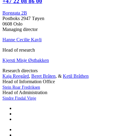
+47 22 08 86 00
Borggata 2B
Postboks 2947 Tøyen
0608 Oslo
Managing director
Hanne Cecilie Kavli
Head of research
Kjersti Misje Østbakken
Research directors
Kaja Reegård
,
Beret Bråten
, &
Ketil Bråthen
Head of Information Office
Stein Roar Fredriksen
Head of Administration
Sindre Findal Vinje