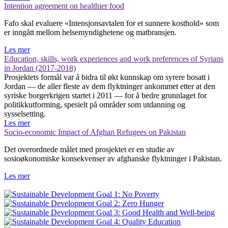
Intention agreement on healthier food
Fafo skal evaluere «Intensjonsavtalen for et sunnere kosthold» som
er inngått mellom helsemyndighetene og matbransjen.
Les mer
Education, skills, work experiences and work preferences of Syrians
in Jordan (2017-2018)
Prosjektets formål var å bidra til økt kunnskap om syrere bosatt i
Jordan — de aller fleste av dem flyktninger ankommet etter at den
syriske borgerkrigen startet i 2011 — for å bedre grunnlaget for
politikkutforming, spesielt på områder som utdanning og
sysselsetting.
Les mer
Socio-economic Impact of Afghan Refugees on Pakistan
Det overordnede målet med prosjektet er en studie av
sosioøkonomiske konsekvenser av afghanske flyktninger i Pakistan.
Les mer