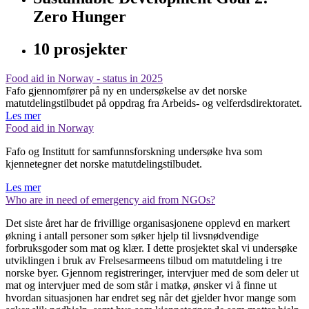
Zero Hunger
10 prosjekter
Food aid in Norway - status in 2025
Fafo gjennomfører på ny en undersøkelse av det norske
matutdelingstilbudet på oppdrag fra Arbeids- og velferdsdirektoratet.
Les mer
Food aid in Norway
Fafo og Institutt for samfunnsforskning undersøke hva som
kjennetegner det norske matutdelingstilbudet.
Les mer
Who are in need of emergency aid from NGOs?
Det siste året har de frivillige organisasjonene opplevd en markert
økning i antall personer som søker hjelp til livsnødvendige
forbruksgoder som mat og klær. I dette prosjektet skal vi undersøke
utviklingen i bruk av Frelsesarmeens tilbud om matutdeling i tre
norske byer. Gjennom registreringer, intervjuer med de som deler ut
mat og intervjuer med de som står i matkø, ønsker vi å finne ut
hvordan situasjonen har endret seg når det gjelder hvor mange som