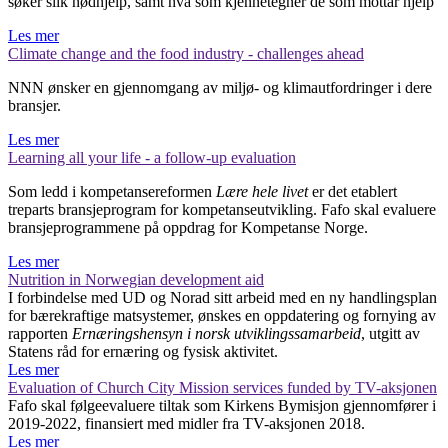
søker slik nødhjelp, samt hva som kjennetegner de som mottar hjelp
Les mer
Climate change and the food industry - challenges ahead
NNN ønsker en gjennomgang av miljø- og klimautfordringer i dere
bransjer.
Les mer
Learning all your life - a follow-up evaluation
Som ledd i kompetansereformen
Lære hele livet
er det etablert
treparts bransjeprogram for kompetanseutvikling. Fafo skal evaluere
bransjeprogrammene på oppdrag for Kompetanse Norge.
Les mer
Nutrition in Norwegian development aid
I forbindelse med UD og Norad sitt arbeid med en ny handlingsplan
for bærekraftige matsystemer, ønskes en oppdatering og fornying av
rapporten
Ernæringshensyn i norsk utviklingssamarbeid
, utgitt av
Statens råd for ernæring og fysisk aktivitet.
Les mer
Evaluation of Church City Mission services funded by TV-aksjonen
Fafo skal følgeevaluere tiltak som Kirkens Bymisjon gjennomfører i
2019-2022, finansiert med midler fra TV-aksjonen 2018.
Les mer