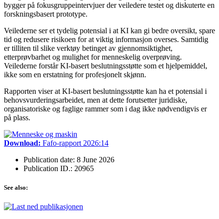
bygger på fokusgruppeintervjuer der veiledere testet og diskuterte en
forskningsbasert prototype.
Veilederne ser et tydelig potensial i at KI kan gi bedre oversikt, spare
tid og redusere risikoen for at viktig informasjon overses. Samtidig
er tilliten til slike verktøy betinget av gjennomsiktighet,
etterprøvbarhet og mulighet for menneskelig overprøving.
Veilederne forstår KI-basert beslutningsstøtte som et hjelpemiddel,
ikke som en erstatning for profesjonelt skjønn.
Rapporten viser at KI-basert beslutningsstøtte kan ha et potensial i
behovsvurderingsarbeidet, men at dette forutsetter juridiske,
organisatoriske og faglige rammer som i dag ikke nødvendigvis er
på plass.
Download:
Fafo-rapport 2026:14
Publication date: 8 June 2026
Publication ID.: 20965
See also: