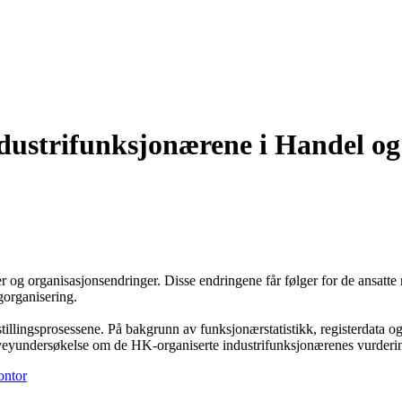
Industrifunksjonærene i Handel o
er og organisasjonsendringer. Disse endringene får følger for de ansatte
gorganisering.
lingsprosessene. På bakgrunn av funksjonærstatistikk, registerdata og fi
eyundersøkelse om de HK-organiserte industrifunksjonærenes vurderinge