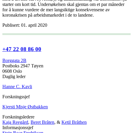
starter om kort tid. Undersøkelsen skal gjentas om et par måneder
for å kunne vurdere de mer langsiktige konsekvensene av
koronakrisen på arbeidsmarkedet i de to landene.
Publisert: 01. april 2020
+47 22 08 86 00
Borggata 2B
Postboks 2947 Tøyen
0608 Oslo
Daglig leder
Hanne C. Kavli
Forskningssjef
Kjersti Misje Østbakken
Forskningsledere
Kaja Reegård
,
Beret Bråten
, &
Ketil Bråthen
Informasjonssjef
Stein Roar Fredriksen