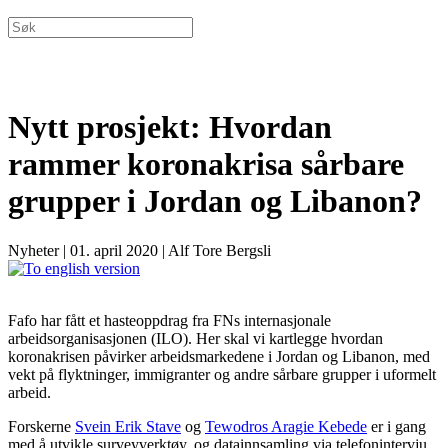
Nytt prosjekt: Hvordan
rammer koronakrisa sårbare
grupper i Jordan og Libanon?
Nyheter
|
01. april 2020
|
Alf Tore Bergsli
Fafo har fått et hasteoppdrag fra FNs internasjonale
arbeidsorganisasjonen (ILO). Her skal vi kartlegge hvordan
koronakrisen påvirker arbeidsmarkedene i Jordan og Libanon, med
vekt på flyktninger, immigranter og andre sårbare grupper i uformelt
arbeid.
Forskerne
Svein Erik Stave
og
Tewodros Aragie Kebede
er i gang
med å utvikle surveyverktøy, og datainnsamling via telefonintervju