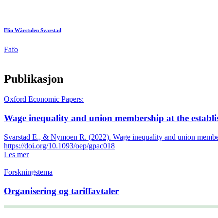
Elin Wårstulen Svarstad
Fafo
Publikasjon
Oxford Economic Papers:
Wage inequality and union membership at the establi
Svarstad E., & Nymoen R. (2022). Wage inequality and union members
https://doi.org/10.1093/oep/gpac018
Les mer
Forskningstema
Organisering og tariffavtaler