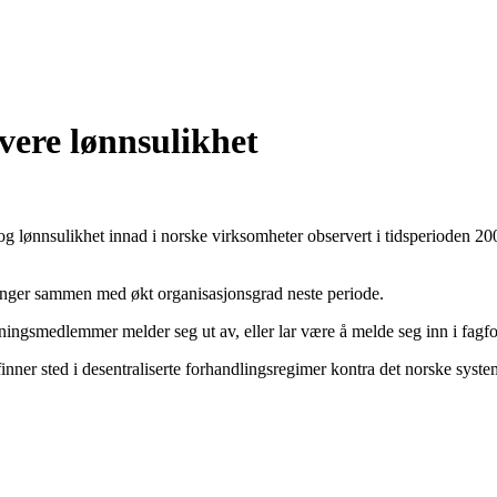
vere lønnsulikhet
lønnsulikhet innad i norske virksomheter observert i tidsperioden 200
 henger sammen med økt organisasjonsgrad neste periode.
foreningsmedlemmer melder seg ut av, eller lar være å melde seg inn i fag
er sted i desentraliserte forhandlingsregimer kontra det norske systeme