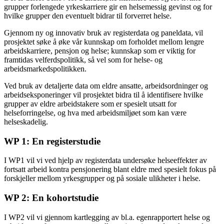
grupper forlengede yrkeskarriere gir en helsemessig gevinst og for
hvilke grupper den eventuelt bidrar til forverret helse.
Gjennom ny og innovativ bruk av registerdata og paneldata, vil
prosjektet søke å øke vår kunnskap om forholdet mellom lengre
arbeidskarriere, pensjon og helse; kunnskap som er viktig for
framtidas velferdspolitikk, så vel som for helse- og
arbeidsmarkedspolitikken.
Ved bruk av detaljerte data om eldre ansatte, arbeidsordninger og
arbeidseksponeringer vil prosjektet bidra til å identifisere hvilke
grupper av eldre arbeidstakere som er spesielt utsatt for
helseforringelse, og hva med arbeidsmiljøet som kan være
helseskadelig.
WP 1: En registerstudie
I WP1 vil vi ved hjelp av registerdata undersøke helseeffekter av
fortsatt arbeid kontra pensjonering blant eldre med spesielt fokus på
forskjeller mellom yrkesgrupper og på sosiale ulikheter i helse.
WP 2: En kohortstudie
I WP2 vil vi gjennom kartlegging av bl.a. egenrapportert helse og