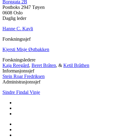
Borggata 2B
Postboks 2947 Tøyen
0608 Oslo
Daglig leder
Hanne C. Kavli
Forskningssjef
Kjersti Misje Østbakken
Forskningsledere
Kaja Reegård
,
Beret Bråten
, &
Ketil Bråthen
Informasjonssjef
Stein Roar Fredriksen
Administrasjonssjef
Sindre Findal Vinje