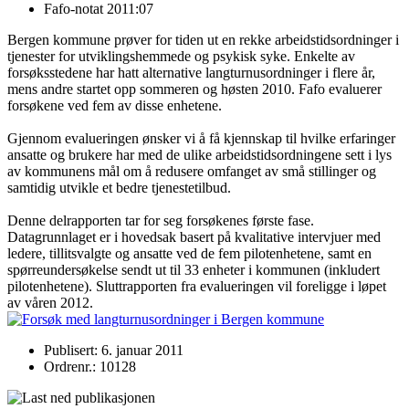
Fafo-notat 2011:07
Bergen kommune prøver for tiden ut en rekke arbeidstidsordninger i
tjenester for utviklingshemmede og psykisk syke. Enkelte av
forsøksstedene har hatt alternative langturnusordninger i flere år,
mens andre startet opp sommeren og høsten 2010. Fafo evaluerer
forsøkene ved fem av disse enhetene.
Gjennom evalueringen ønsker vi å få kjennskap til hvilke erfaringer
ansatte og brukere har med de ulike arbeidstidsordningene sett i lys
av kommunens mål om å redusere omfanget av små stillinger og
samtidig utvikle et bedre tjenestetilbud.
Denne delrapporten tar for seg forsøkenes første fase.
Datagrunnlaget er i hovedsak basert på kvalitative intervjuer med
ledere, tillitsvalgte og ansatte ved de fem pilotenhetene, samt en
spørreundersøkelse sendt ut til 33 enheter i kommunen (inkludert
pilotenhetene). Sluttrapporten fra evalueringen vil foreligge i løpet
av våren 2012.
Publisert: 6. januar 2011
Ordrenr.: 10128