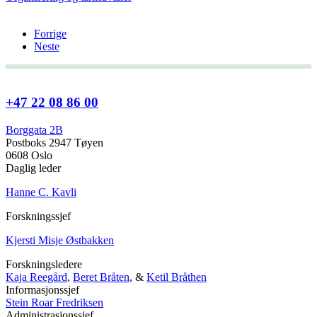
Forrige
Neste
+47 22 08 86 00
Borggata 2B
Postboks 2947 Tøyen
0608 Oslo
Daglig leder
Hanne C. Kavli
Forskningssjef
Kjersti Misje Østbakken
Forskningsledere
Kaja Reegård
,
Beret Bråten
, &
Ketil Bråthen
Informasjonssjef
Stein Roar Fredriksen
Administrasjonssjef