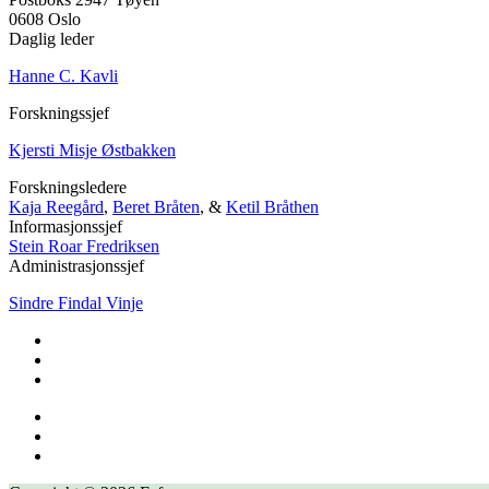
0608 Oslo
Daglig leder
Hanne C. Kavli
Forskningssjef
Kjersti Misje Østbakken
Forskningsledere
Kaja Reegård
,
Beret Bråten
, &
Ketil Bråthen
Informasjonssjef
Stein Roar Fredriksen
Administrasjonssjef
Sindre Findal Vinje