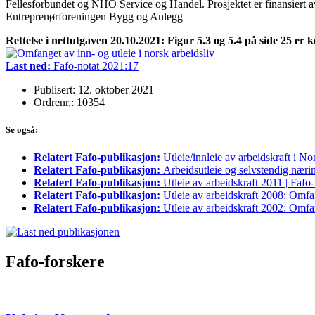
Fellesforbundet og NHO Service og Handel. Prosjektet er finansiert
Entreprenørforeningen Bygg og Anlegg
Rettelse i nettutgaven 20.10.2021: Figur 5.3 og 5.4 på side 25 er k
Last ned:
Fafo-notat 2021:17
Publisert: 12. oktober 2021
Ordrenr.: 10354
Se også:
Relatert Fafo-publikasjon:
Utleie/innleie av arbeidskraft i N
Relatert Fafo-publikasjon:
Arbeidsutleie og selvstendig nærin
Relatert Fafo-publikasjon:
Utleie av arbeidskraft 2011 | Fafo
Relatert Fafo-publikasjon:
Utleie av arbeidskraft 2008: Omfan
Relatert Fafo-publikasjon:
Utleie av arbeidskraft 2002: Omfa
Fafo-forskere