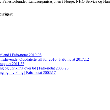
 av Fellesforbundet, Landsorganisasjonen i Norge, NHO Service og Ha
orrigert.
ordland | Fafo-notat 2019:05
gsdrivende: Oppdaterte tall for 2016 | Fafo-notat 2017:12
-rapport 2011:33
g og utvikling over tid | Fafo-notat 2008:25
ng og utvikling | Fafo-notat 2002:17