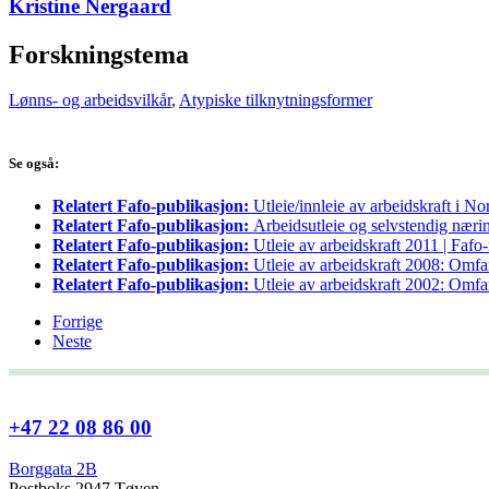
Kristine Nergaard
Forskningstema
Lønns- og arbeidsvilkår
,
Atypiske tilknytningsformer
Se også:
Relatert Fafo-publikasjon:
Utleie/innleie av arbeidskraft i N
Relatert Fafo-publikasjon:
Arbeidsutleie og selvstendig nærin
Relatert Fafo-publikasjon:
Utleie av arbeidskraft 2011 | Fafo
Relatert Fafo-publikasjon:
Utleie av arbeidskraft 2008: Omfan
Relatert Fafo-publikasjon:
Utleie av arbeidskraft 2002: Omfa
Forrige
Neste
+47 22 08 86 00
Borggata 2B
Postboks 2947 Tøyen