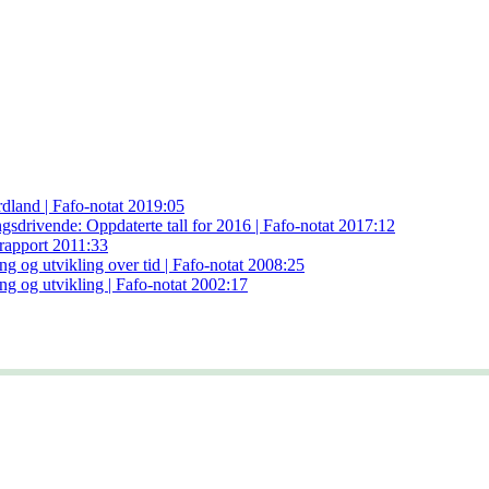
ordland | Fafo-notat 2019:05
gsdrivende: Oppdaterte tall for 2016 | Fafo-notat 2017:12
-rapport 2011:33
g og utvikling over tid | Fafo-notat 2008:25
ng og utvikling | Fafo-notat 2002:17