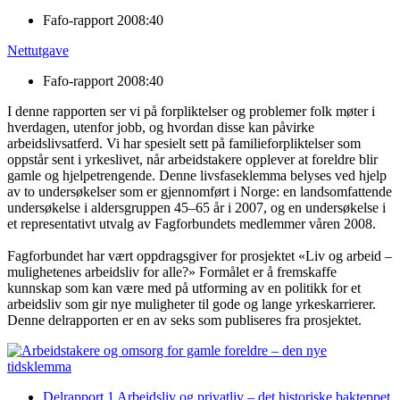
Fafo-rapport 2008:40
Nettutgave
Fafo-rapport 2008:40
I denne rapporten ser vi på forpliktelser og problemer folk møter i
hverdagen, utenfor jobb, og hvordan disse kan påvirke
arbeidslivsatferd. Vi har spesielt sett på familieforpliktelser som
oppstår sent i yrkeslivet, når arbeidstakere opplever at foreldre blir
gamle og hjelpetrengende. Denne livsfaseklemma belyses ved hjelp
av to undersøkelser som er gjennomført i Norge: en landsomfattende
undersøkelse i aldersgruppen 45–65 år i 2007, og en undersøkelse i
et representativt utvalg av Fagforbundets medlemmer våren 2008.
Fagforbundet har vært oppdragsgiver for prosjektet «Liv og arbeid –
mulighetenes arbeidsliv for alle?» Formålet er å fremskaffe
kunnskap som kan være med på utforming av en politikk for et
arbeidsliv som gir nye muligheter til gode og lange yrkeskarrierer.
Denne delrapporten er en av seks som publiseres fra prosjektet.
Delrapport 1 Arbeidsliv og privatliv – det historiske bakteppet