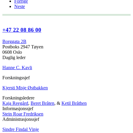
Forrige
Neste
+47 22 08 86 00
Borggata 2B
Postboks 2947 Tøyen
0608 Oslo
Daglig leder
Hanne C. Kavli
Forskningssjef
Kjersti Misje Østbakken
Forskningsledere
Kaja Reegård
,
Beret Bråten
, &
Ketil Bråthen
Informasjonssjef
Stein Roar Fredriksen
Administrasjonssjef
Sindre Findal Vinje