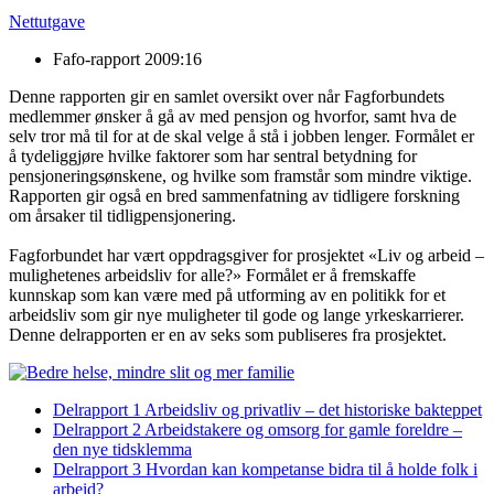
Nettutgave
Fafo-rapport 2009:16
Denne rapporten gir en samlet oversikt over når Fagforbundets
medlemmer ønsker å gå av med pensjon og hvorfor, samt hva de
selv tror må til for at de skal velge å stå i jobben lenger. Formålet er
å tydeliggjøre hvilke faktorer som har sentral betydning for
pensjoneringsønskene, og hvilke som framstår som mindre viktige.
Rapporten gir også en bred sammenfatning av tidligere forskning
om årsaker til tidligpensjonering.
Fagforbundet har vært oppdragsgiver for prosjektet «Liv og arbeid –
mulighetenes arbeidsliv for alle?» Formålet er å fremskaffe
kunnskap som kan være med på utforming av en politikk for et
arbeidsliv som gir nye muligheter til gode og lange yrkeskarrierer.
Denne delrapporten er en av seks som publiseres fra prosjektet.
Delrapport 1 Arbeidsliv og privatliv – det historiske bakteppet
Delrapport 2 Arbeidstakere og omsorg for gamle foreldre –
den nye tidsklemma
Delrapport 3 Hvordan kan kompetanse bidra til å holde folk i
arbeid?