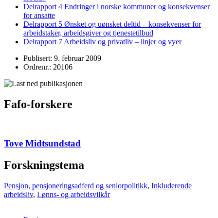
Delrapport 4 Endringer i norske kommuner og konsekvenser
for ansatte
Delrapport 5 Ønsket og uønsket deltid – konsekvenser for
arbeidstaker, arbeidsgiver og tjenestetilbud
Delrapport 7 Arbeidsliv og privatliv – linjer og vyer
Publisert: 9. februar 2009
Ordrenr.: 20106
Fafo-forskere
Tove Midtsundstad
Forskningstema
Pensjon, pensjoneringsadferd og seniorpolitikk
,
Inkluderende
arbeidsliv
,
Lønns- og arbeidsvilkår