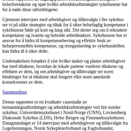
helseforetakene og spør hvilke arbeidskraftstrategier sykehusene har
for å møte disse utfordringene.
Gjennom intervjuer med arbeidsgiver og tillitsvalgte i fire sykehus
ser vi på ulike strategier og tiltak for å sikre helsefaglig kompetanse i
sykehusene både på kort og lang sikt. Det dreier seg om å rekruttere
kompetanse og ivareta og beholde arbeidstakere. Sykehusene har et
ansvar for å bidra til kompetanseheving og effektiv bruk av
helsepersonellets kompetanse, og reorganisering av sykehusdriften
kan bidra til å sikre dette.
Undersøkelsen forsøker å vise hvilke tanker og planer arbeidsgiver
har med tiltakene, hvordan de lokale partene vurderer tiltakene og
effekten av dem, og om arbeidsgiver og tillitsvalgte ser noen
hindringer for at tiltakene skal fungere eller noen uønskede
konsekvenser av dem.
Sammendrag
Denne rapporten er en kvalitativ casestudie av
bemanningsutfordringer og arbeidskraftstrategier ved fire norske
sykehus: Universitetssykehuset i Nord-Norge (UNN), Lovisenberg
Diakonale Sykehus (LDS), Helse Bergen og Finnmarkssykehuset.
Datagrunnlaget er 14 intervjuer med arbeidsgivere og tillitsvalgte fra
Legeforeningen, Norsk Sykepleierforbund og Fagforbundet,