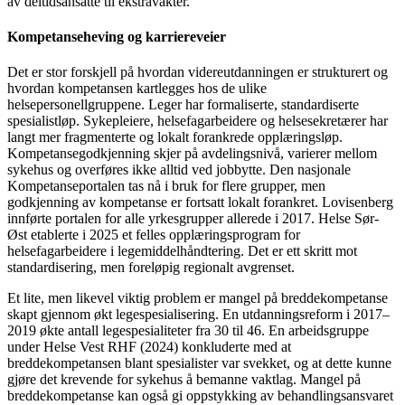
av deltidsansatte til ekstravakter.
Kompetanseheving og karriereveier
Det er stor forskjell på hvordan videreutdanningen er strukturert og
hvordan kompetansen kartlegges hos de ulike
helsepersonellgruppene. Leger har formaliserte, standardiserte
spesialistløp. Sykepleiere, helsefagarbeidere og helsesekretærer har
langt mer fragmenterte og lokalt forankrede opplæringsløp.
Kompetansegodkjenning skjer på avdelingsnivå, varierer mellom
sykehus og overføres ikke alltid ved jobbytte. Den nasjonale
Kompetanseportalen tas nå i bruk for flere grupper, men
godkjenning av kompetanse er fortsatt lokalt forankret. Lovisenberg
innførte portalen for alle yrkesgrupper allerede i 2017. Helse Sør-
Øst etablerte i 2025 et felles opplæringsprogram for
helsefagarbeidere i legemiddelhåndtering. Det er ett skritt mot
standardisering, men foreløpig regionalt avgrenset.
Et lite, men likevel viktig problem er mangel på breddekompetanse
skapt gjennom økt legespesialisering. En utdanningsreform i 2017–
2019 økte antall legespesialiteter fra 30 til 46. En arbeidsgruppe
under Helse Vest RHF (2024) konkluderte med at
breddekompetansen blant spesialister var svekket, og at dette kunne
gjøre det krevende for sykehus å bemanne vaktlag. Mangel på
breddekompetanse kan også gi oppstykking av behandlingsansvaret