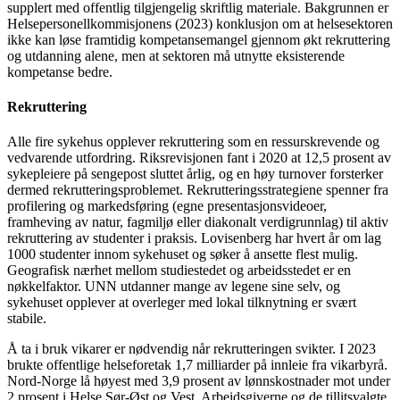
supplert med offentlig tilgjengelig skriftlig materiale. Bakgrunnen er
Helsepersonellkommisjonens (2023) konklusjon om at helsesektoren
ikke kan løse framtidig kompetansemangel gjennom økt rekruttering
og utdanning alene, men at sektoren må utnytte eksisterende
kompetanse bedre.
Rekruttering
Alle fire sykehus opplever rekruttering som en ressurskrevende og
vedvarende utfordring. Riksrevisjonen fant i 2020 at 12,5 prosent av
sykepleiere på sengepost sluttet årlig, og en høy turnover forsterker
dermed rekrutteringsproblemet. Rekrutteringsstrategiene spenner fra
profilering og markedsføring (egne presentasjonsvideoer,
framheving av natur, fagmiljø eller diakonalt verdigrunnlag) til aktiv
rekruttering av studenter i praksis. Lovisenberg har hvert år om lag
1000 studenter innom sykehuset og søker å ansette flest mulig.
Geografisk nærhet mellom studiestedet og arbeidsstedet er en
nøkkelfaktor. UNN utdanner mange av legene sine selv, og
sykehuset opplever at overleger med lokal tilknytning er svært
stabile.
Å ta i bruk vikarer er nødvendig når rekrutteringen svikter. I 2023
brukte offentlige helseforetak 1,7 milliarder på innleie fra vikarbyrå.
Nord-Norge lå høyest med 3,9 prosent av lønnskostnader mot under
2 prosent i Helse Sør-Øst og Vest. Arbeidsgiverne og de tillitsvalgte