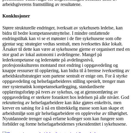
arbeidsgiverens framstilling av resultatene.
Konklusjoner
Større strukturelle endringer, iverksatt av sykehusets ledelse, kan
bidra til bedre kompetanseutnyttelse. I mindre omfattende
endringstiltak kan vi se et mønster i de fire sykehusene som ofte
gjentar seg: strategier vedtas sentralt, men iverksettes ikke lokalt.
Årsaker til dette kan være at sykehusene gjerne er organisert med en
stor grad av lokal autonomi i avdelingene. Mangel på
lederkompetanse og lederstøtte på avdelingsnivå,
profesjonskulturens motstand mot endring i oppgavedeling og
knappe ressurser til opplæring, kan bidra til å bremse iverksetting av
arbeidskraftstrategier som partene sentralt er enige om. For å styrke
oppgavedeling og helsefagarbeideres stilling spesielt, trenger man
mer systematisk kompetansekartlegging, standardiserte
opplæringsforløp på tvers av sykehus, og at gjennomføring av
oppgavedeling er sterkere forankret hos ledelsen på alle nivåer. God
rekruttering av helsefagarbeidere kan ikke gjøres enkeltvis, men
krever en satsing for å nå en tilstrekkelig masse som kan skape et
arbeidsmiljø som gir helsefagarbeidere en opplevelse av tilhørighet.
Nyutdannede trenger også erfarne kolleger som kan fungere som
forbilder og forme helsefagarbeidernes yrkesidentitet i sykehusene.