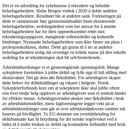
Det er en utfordring for sykehusene å rekruttere og beholde
helsefagarbeidere. Helse Bergen vedtok i 2020 å doble andelen
helsefagarbeidere. Resultatet ble at andelen sank. Forklaringen på
dette er sammensatt: høy gjennomsnittsalder blant eksisterende
helsefagarbeidere, avdelingsledere som har ansvar for å ansette
helsefagarbeidere har for liten oppmerksomhet rettet mot
rekrutteringsoppgaven, manglende rollemodeller og kulturelle
hindringer. Nyansatte helsefagarbeidere som ikke finner sin plass i
profesjonskulturen, slutter. Dette gir grunn til å tro at andelen
helsefagarbeidere trolig må overstige en kritisk masse på den enkelte
avdeling for at rekrutteringen skal bli selvforsterkende.
Arbeidstidsordninger er et gjennomgående spenningsfelt. Mange
sykepleiere foretrekker å jobbe deltid og fylle opp til full stilling med
ekstravakter. Det gir dem økt fleksibilitet. For arbeidsgiver skaper
dette behov for deltidsstillinger og vikarer i helgene. Norsk
Sykepleierforbunds krav om at sykepleiere ikke skal jobbe oftere
enn hver tredje helg oppleves av arbeidsgivere som et sentralt hinder
for effektiv turnus. Arbeidsgiversiden ønsker mer fleksibilitet i bruk
av arbeidstidsmodeller, mens fagforeningene legger vekt på at
arbeidstidsordninger som går ut over arbeidsmiljølovens rammer må
baseres på frivillighet. To EU-dommer om overtidsbetaling for
deltidsansatte kan få betydning for det norske regelverket ved å
bidra til å endre bruken av deltid og kostnadene forbundet med bruk