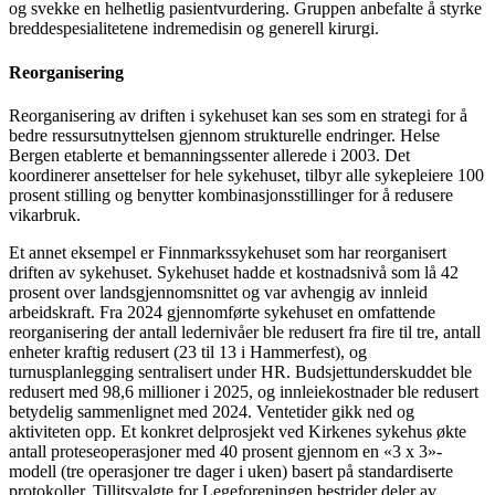
og svekke en helhetlig pasientvurdering. Gruppen anbefalte å styrke
breddespesialitetene indremedisin og generell kirurgi.
Reorganisering
Reorganisering av driften i sykehuset kan ses som en strategi for å
bedre ressursutnyttelsen gjennom strukturelle endringer. Helse
Bergen etablerte et bemanningssenter allerede i 2003. Det
koordinerer ansettelser for hele sykehuset, tilbyr alle sykepleiere 100
prosent stilling og benytter kombinasjonsstillinger for å redusere
vikarbruk.
Et annet eksempel er Finnmarkssykehuset som har reorganisert
driften av sykehuset. Sykehuset hadde et kostnadsnivå som lå 42
prosent over landsgjennomsnittet og var avhengig av innleid
arbeidskraft. Fra 2024 gjennomførte sykehuset en omfattende
reorganisering der antall ledernivåer ble redusert fra fire til tre, antall
enheter kraftig redusert (23 til 13 i Hammerfest), og
turnusplanlegging sentralisert under HR. Budsjettunderskuddet ble
redusert med 98,6 millioner i 2025, og innleiekostnader ble redusert
betydelig sammenlignet med 2024. Ventetider gikk ned og
aktiviteten opp. Et konkret delprosjekt ved Kirkenes sykehus økte
antall proteseoperasjoner med 40 prosent gjennom en «3 x 3»-
modell (tre operasjoner tre dager i uken) basert på standardiserte
protokoller. Tillitsvalgte for Legeforeningen bestrider deler av