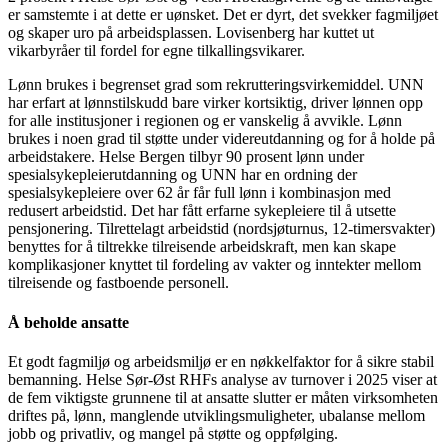
er samstemte i at dette er uønsket. Det er dyrt, det svekker fagmiljøet
og skaper uro på arbeidsplassen. Lovisenberg har kuttet ut
vikarbyråer til fordel for egne tilkallingsvikarer.
Lønn brukes i begrenset grad som rekrutteringsvirkemiddel. UNN
har erfart at lønnstilskudd bare virker kortsiktig, driver lønnen opp
for alle institusjoner i regionen og er vanskelig å avvikle. Lønn
brukes i noen grad til støtte under videreutdanning og for å holde på
arbeidstakere. Helse Bergen tilbyr 90 prosent lønn under
spesialsykepleierutdanning og UNN har en ordning der
spesialsykepleiere over 62 år får full lønn i kombinasjon med
redusert arbeidstid. Det har fått erfarne sykepleiere til å utsette
pensjonering. Tilrettelagt arbeidstid (nordsjøturnus, 12-timersvakter)
benyttes for å tiltrekke tilreisende arbeidskraft, men kan skape
komplikasjoner knyttet til fordeling av vakter og inntekter mellom
tilreisende og fastboende personell.
Å beholde ansatte
Et godt fagmiljø og arbeidsmiljø er en nøkkelfaktor for å sikre stabil
bemanning. Helse Sør-Øst RHFs analyse av turnover i 2025 viser at
de fem viktigste grunnene til at ansatte slutter er måten virksomheten
driftes på, lønn, manglende utviklingsmuligheter, ubalanse mellom
jobb og privatliv, og mangel på støtte og oppfølging.