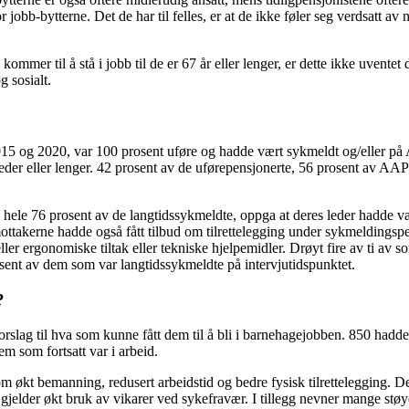
bb-bytterne. Det de har til felles, er at de ikke føler seg verdsatt av n
mmer til å stå i jobb til de er 67 år eller lenger, er dette ikke uventet 
 sosialt.
 og 2020, var 100 prosent uføre og hadde vært sykmeldt og/eller på AAP 
eder eller lenger. 42 prosent av de uførepensjonerte, 56 prosent av AAP
le 76 prosent av de langtidssykmeldte, oppga at deres leder hadde vært
takerne hadde også fått tilbud om tilrettelegging under sykmeldingspe
er ergonomiske tiltak eller tekniske hjelpemidler. Drøyt fire av ti av som
posent av dem som var langtidssykmeldte på intervjutidspunktet.
?
slag til hva som kunne fått dem til å bli i barnehagejobben. 850 hadde
m som fortsatt var i arbeid.
om økt bemanning, redusert arbeidstid og bedre fysisk tilrettelegging. 
 gjelder økt bruk av vikarer ved sykefravær. I tillegg nevner mange støy