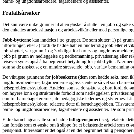
barne- og ungdomsarbeidere, fagarbeidere og assistenter.
Frafallsårsaker
Det kan være ulike grunner til at en ønsker å slutte i en jobb og søke
den enkeltes arbeidssituasjon og arbeidsvilkår eller med personlige og/
Jobb-bytterne
kan inndeles i tre grupper. De som slutter: 1) på grunn
utfordringer, eller 3) fordi de hadde hatt en midlertidig jobb eller et
jobb-byttet, var grunn 1 og 3 viktigst for barne- og ungdomsarbeidere
jobb på grunn av nedleggelse og nedbemanning, privatisering eller rekomm
reisevei synes også å ha begrenset betydning for jobb-byttet. Nærmere
som sa de ønsket seg en mindre stressende jobb, var lav bemanning og 
De viktigste grunnene for
jobbsøkerne
(dem som hadde søkt, men ikke 
ungdomsarbeiderne, fagarbeiderne og assistentene så vel som barneh
helseproblemer/sykdom. Andelen som sa de søkte seg bort fordi de øns
om høyere lønn og strukturelle forhold som nedleggelser, privatiseri
enn for barnehagelærernes, de pedagogiske ledernes og styrernes. Lit
helseproblemer/sykdom, relaterte dette til barnehagejobben. Tilsvaren
barne- og ungdomsarbeidere, fagarbeidere og assistenter. De som primæ
Eldre barnehageansatte som hadde
tidligpensjonert
seg, relaterte det
kan forstås som et ønske om å slippe fra et belastende arbeid som et øns
pensjonist. Interessant er det også at en del begrunnet tidlig pensjon