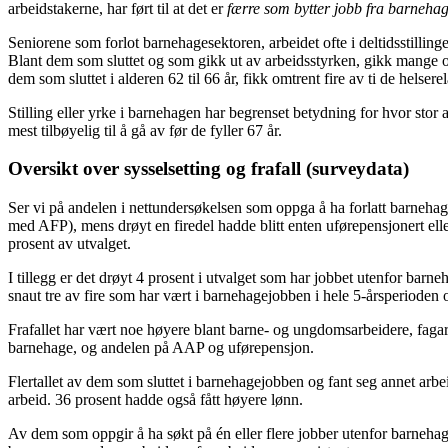
arbeidstakerne, har ført til at det er
færre som bytter jobb fra barnehages
Seniorene som forlot barnehagesektoren, arbeidet ofte i deltidsstilling
Blant dem som sluttet og som gikk ut av arbeidsstyrken, gikk mange ove
dem som sluttet i alderen 62 til 66 år, fikk omtrent fire av ti de helse
Stilling eller yrke i barnehagen har begrenset betydning for hvor stor 
mest tilbøyelig til å gå av før de fyller 67 år.
Oversikt over sysselsetting og frafall (surveydata)
Ser vi på andelen i nettundersøkelsen som oppga å ha forlatt barnehag
med AFP), mens drøyt en firedel hadde blitt enten uførepensjonert ell
prosent av utvalget.
I tillegg er det drøyt 4 prosent i utvalget som har jobbet utenfor barne
snaut tre av fire som har vært i barnehagejobben i hele 5-årsperioden og
Frafallet har vært noe høyere blant barne- og ungdomsarbeidere, fagarb
barnehage, og andelen på AAP og uførepensjon.
Flertallet av dem som sluttet i barnehagejobben og fant seg annet arbei
arbeid. 36 prosent hadde også fått høyere lønn.
Av dem som oppgir å ha søkt på én eller flere jobber utenfor barneha