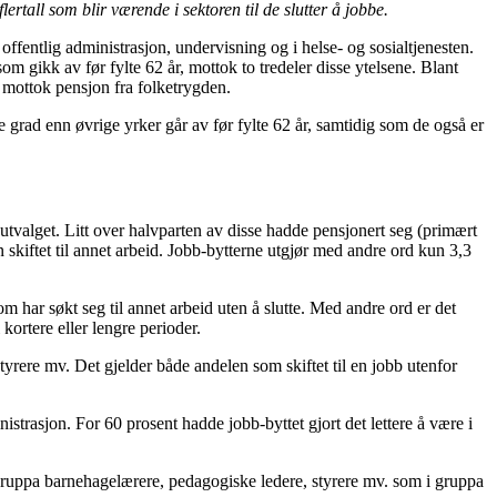
ertall som blir værende i sektoren til de slutter å jobbe.
offentlig administrasjon, undervisning og i helse- og sosialtjenesten.
 gikk av før fylte 62 år, mottok to tredeler disse ytelsene. Blant
pe mottok pensjon fra folketrygden.
re grad enn øvrige yrker går av før fylte 62 år, samtidig som de også er
utvalget. Litt over halvparten av disse hadde pensjonert seg (primært
skiftet til annet arbeid. Jobb-bytterne utgjør med andre ord kun 3,3
om har søkt seg til annet arbeid uten å slutte. Med andre ord er det
kortere eller lengre perioder.
yrere mv. Det gjelder både andelen som skiftet til en jobb utenfor
istrasjon. For 60 prosent hadde jobb-byttet gjort det lettere å være i
gruppa barnehagelærere, pedagogiske ledere, styrere mv. som i gruppa