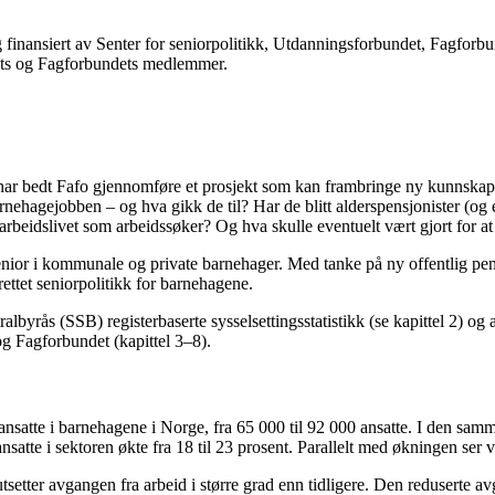
k, og finansiert av Senter for seniorpolitikk, Utdanningsforbundet, Fagf
dets og Fagforbundets medlemmer.
har bedt Fafo gjennomføre et prosjekt som kan frambringe ny kunnskap 
i barnehagejobben – og hva gikk de til? Har de blitt alderspensjonister (og 
arbeidslivet som arbeidssøker? Og hva skulle eventuelt vært gjort for at 
nior i kommunale og private barnehager. Med tanke på ny offentlig pens
ettet seniorpolitikk for barnehagene.
albyrås (SSB) registerbaserte sysselsettingsstatistikk (se kapittel 2) og
g Fagforbundet (kapittel 3–8).
et ansatte i barnehagene i Norge, fra 65 000 til 92 000 ansatte. I den s
atte i sektoren økte fra 18 til 23 prosent. Parallelt med økningen ser vi a
ene utsetter avgangen fra arbeid i større grad enn tidligere. Den reduserte