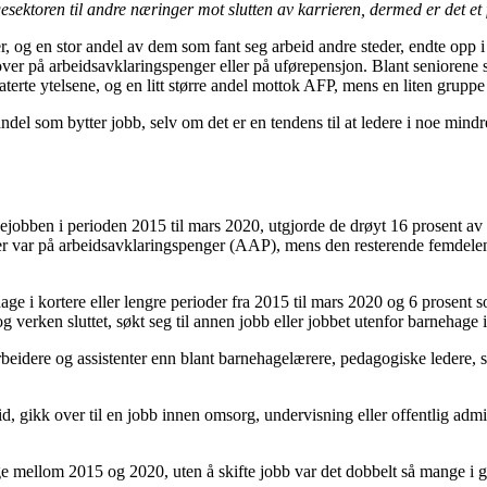
ektoren til andre næringer mot slutten av karrieren, dermed er det et fl
er, og en stor andel av dem som fant seg arbeid andre steder, endte opp i 
r på arbeidsavklaringspenger eller på uførepensjon. Blant seniorene som
relaterte ytelsene, og en litt større andel mottok AFP, mens en liten grup
andel som bytter jobb, selv om det er en tendens til at ledere i noe mind
ejobben i perioden 2015 til mars 2020, utgjorde de drøyt 16 prosent av 
er var på arbeidsavklaringspenger (AAP), mens den resterende femdelen 
hage i kortere eller lengre perioder fra 2015 til mars 2020 og 6 prosent s
 verken sluttet, søkt seg til annen jobb eller jobbet utenfor barnehage i 
eidere og assistenter enn blant barnehagelærere, pedagogiske ledere, st
d, gikk over til en jobb innen omsorg, undervisning eller offentlig admin
ge mellom 2015 og 2020, uten å skifte jobb var det dobbelt så mange i 