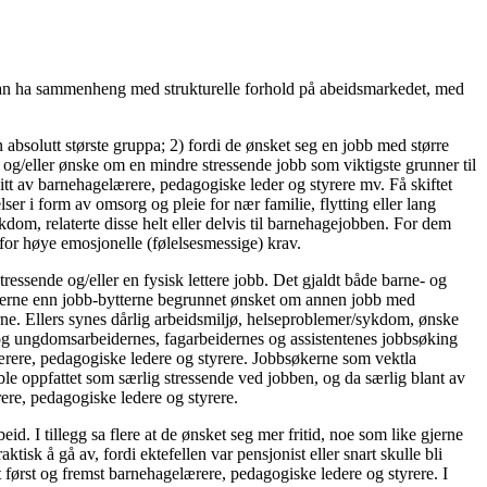
Det kan ha sammenheng med strukturelle forhold på abeidsmarkedet, med
 absolutt største gruppa; 2) fordi de ønsket seg en jobb med større
om og/eller ønske om en mindre stressende jobb som viktigste grunner til
itt av barnehagelærere, pedagogiske leder og styrere mv. Få skiftet
ser i form av omsorg og pleie for nær familie, flytting eller lang
om, relaterte disse helt eller delvis til barnehagejobben. For dem
for høye emosjonelle (følelsesmessige) krav.
ressende og/eller en fysisk lettere jobb. Det gjaldt både barne- og
økerne enn jobb-bytterne begrunnet ønsket om annen jobb med
rne. Ellers synes dårlig arbeidsmiljø, helseproblemer/sykdom, ønske
 og ungdomsarbeidernes, fagarbeidernes og assistentenes jobbsøking
ærere, pedagogiske ledere og styrere. Jobbsøkerne som vektla
le oppfattet som særlig stressende ved jobben, og da særlig blant av
ere, pedagogiske ledere og styrere.
beid. I tillegg sa flere at de ønsket seg mer fritid, noe som like gjerne
tisk å gå av, fordi ektefellen var pensjonist eller snart skulle bli
t først og fremst barnehagelærere, pedagogiske ledere og styrere. I