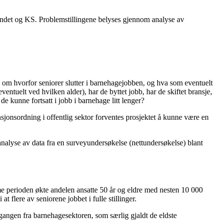
orbundet og KS. Problemstillingene belyses gjennom analyse av
om hvorfor seniorer slutter i barnehagejobben, og hva som eventuelt
eventuelt ved hvilken alder), har de byttet jobb, har de skiftet bransje,
de kunne fortsatt i jobb i barnehage litt lenger?
jonsordning i offentlig sektor forventes prosjektet å kunne være en
 analyse av data fra en surveyundersøkelse (nettundersøkelse) blant
amme perioden økte andelen ansatte 50 år og eldre med nesten 10 000
t flere av seniorene jobbet i fulle stillinger.
 avgangen fra barnehagesektoren, som særlig gjaldt de eldste