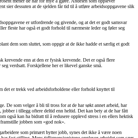
prosent mener de har for mye å gjøre. Andelen som opplever
t sier dessuten at de sjelden får tid til å utføre arbeidsoppgavene slik
beidsoppgavene er utfordrende og givende, og at det er godt samsvar
r fleste har også et godt forhold til nærmeste leder og føler seg
lant dem som sluttet, som oppgir at de ikke hadde et særlig et godt
sk krevende enn at den er fysisk krevende. Det er også flere
 seg verdsatt. Forskjellene her er likevel ganske små.
m det er trekk ved arbeidsforholdene eller forhold knyttet til
. De som velger å bli til tross for at de har søkt annet arbeid, har
obber i tillegg oftere deltid enn heltid. Det kan bety at de har fått
m også kan ha bidratt til å redusere opplevd stress i en ellers hektisk
 framstille jobben som «god nok».
agarbeidere som primært bytter jobb, synes det ikke å være noen
 har fast stilling. Mens tidligpensjonistene opplever arbeidet som særs