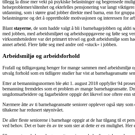
tillegg la disse mer vekt på psykiske belastninger og begrensede muli
helseproblemer/slitenhet og ektefelles pensjonering var langt viktig
utdanning, som i større grad jobber direkte med barna, enn for gruppa
belastningene og det å opprettholde motivasjonen og interessen for arb
Blant
stayerne
, de som hadde valgt å bli i barnehagejobben og aldri søk
med jobben, med arbeidsmiljøet og arbeidsoppgavene og følte seg verds
virksomhetsledere var det primært trivsel og godt arbeidsmiljø som ha
annet arbeid. Flere følte seg med andre ord «stuck» i jobben.
Arbeidsmiljø og arbeidsforhold
Frafall og tidligavgang henger for mange sammen med arbeidsmiljø og ar
utvalg forhold som en tidligere studier har vist at barnehageansatte sen
Etter at bemanningsnormen ble økt 1. august 2018 oppfyller 94 prosen
bemanning fremdeles som et problem av mange barnehageansatte. Drøyt 
ungdomsarbeidere og fagarbeidere oppgir det likevel noe oftere enn st
Nærmere åtte av ti barnehageansatte seniorer opplever også støy som et 
tiltakene har redusert støynivået.
De aller fleste seniorene i barnehage oppgir at de har tilgang til et p
ved behov. Det er bare én av tre som sier at dette er en mulighet. Her 