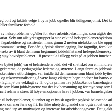
 seg bort og faktisk velge å bytte jobb og/eller blir tidligpensjonist. 
eller familiære forhold.
 av helseproblemer og/eller for store arbeidsbelastninger, som utgjør den
 vikariat. Selv om alle yrkesgrupper la stor vekt på helseproblemer/sykd
, fagarbeidere og assistenter, mens grunn 2 nesten utelukkende ble oppg
unalisering. For dårlig fysisk tilrettelegging, lite fagmiljø, forpliktel
 seks av ti blant dem som begrunnet jobbskiftet med helseproblemer/sykd
støy hovedproblemet. 18 prosent la i tillegg vekt på at jobben innebar 
byttet jobb) var et belastende arbeid, det vil si ønsket om en mindre st
agelærerne, de pedagogiske lederne og styrerne. Langt færre av jobbs
ket større utfordringer, var imidlertid den samme som blant jobb-bytte
ng og rekommunalisering å være langt viktigere begrunnelser for barne-
e fagmiljø ble vektlagt av få, og da primært av jobbsøkende barnehagel
de som blant jobb-bytterne var det lav bemanning og for mye støy som b
rt relaterte stress til høye emosjonelle krav i jobben, var barnehagelær
te til helseproblemer, slitenhet og et fysisk og/eller psykisk belastende ar
ke om mer ferie og fri. En ikke ubetydelig andel sier også at det var prak
ering med tap av motivasjon og interesse for arbeidsoppgavene. Det gjald