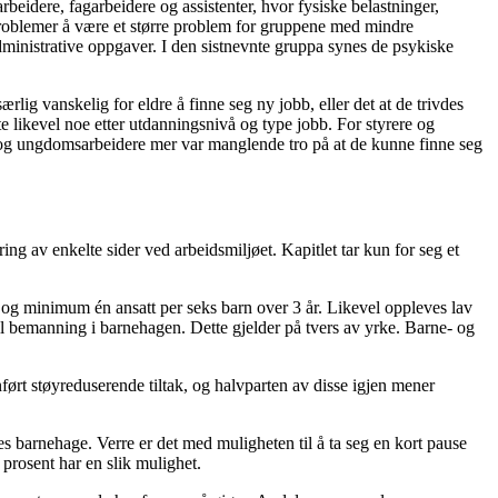
eidere, fagarbeidere og assistenter, hvor fysiske belastninger,
eproblemer å være et større problem for gruppene med mindre
dministrative oppgaver. I den sistnevnte gruppa synes de psykiske
ærlig vanskelig for eldre å finne seg ny jobb, eller det at de trivdes
 likevel noe etter utdanningsnivå og type jobb. For styrere og
e- og ungdomsarbeidere mer var manglende tro på at de kunne finne seg
ng av enkelte sider ved arbeidsmiljøet. Kapitlet tar kun for seg et
og minimum én ansatt per seks barn over 3 år. Likevel oppleves lav
l bemanning i barnehagen. Dette gjelder på tvers av yrke. Barne- og
nført støyreduserende tiltak, og halvparten av disse igjen mener
res barnehage. Verre er det med muligheten til å ta seg en kort pause
 prosent har en slik mulighet.