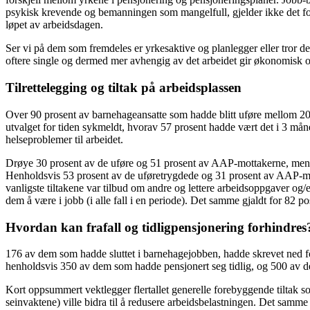
psykisk krevende og bemanningen som mangelfull, gjelder ikke det for jo
løpet av arbeidsdagen.
Ser vi på dem som fremdeles er yrkesaktive og planlegger eller tror de ko
oftere single og dermed mer avhengig av det arbeidet gir økonomisk og
Tilrettelegging og tiltak på arbeidsplassen
Over 90 prosent av barnehageansatte som hadde blitt uføre mellom 2015
utvalget for tiden sykmeldt, hvorav 57 prosent hadde vært det i 3 mån
helseproblemer til arbeidet.
Drøye 30 prosent av de uføre og 51 prosent av AAP-mottakerne, men he
Henholdsvis 53 prosent av de uføretrygdede og 31 prosent av AAP-mot
vanligste tiltakene var tilbud om andre og lettere arbeidsoppgaver og/ell
dem å være i jobb (i alle fall i en periode). Det samme gjaldt for 82 
Hvordan kan frafall og tidligpensjonering forhindres
176 av dem som hadde sluttet i barnehagejobben, hadde skrevet ned for
henholdsvis 350 av dem som hadde pensjonert seg tidlig, og 500 av de
Kort oppsummert vektlegger flertallet generelle forebyggende tiltak s
seinvaktene) ville bidra til å redusere arbeidsbelastningen. Det samme