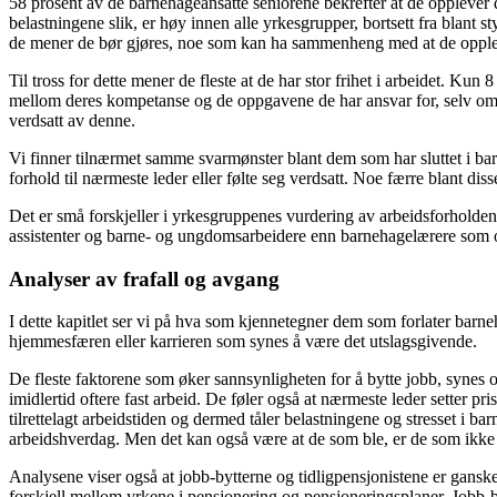
58 prosent av de barnehageansatte seniorene bekrefter at de opplever
belastningene slik, er høy innen alle yrkesgrupper, bortsett fra blant s
de mener de bør gjøres, noe som kan ha sammenheng med at de opple
Til tross for dette mener de fleste at de har stor frihet i arbeidet. K
mellom deres kompetanse og de oppgavene de har ansvar for, selv om 15
verdsatt av denne.
Vi finner tilnærmet samme svarmønster blant dem som har sluttet i bar
forhold til nærmeste leder eller følte seg verdsatt. Noe færre blant diss
Det er små forskjeller i yrkesgruppenes vurdering av arbeidsforholden
assistenter og barne- og ungdomsarbeidere enn barnehagelærere som oppg
Analyser av frafall og avgang
I dette kapitlet ser vi på hva som kjennetegner dem som forlater barneha
hjemmesfæren eller karrieren som synes å være det utslagsgivende.
De fleste faktorene som øker sannsynligheten for å bytte jobb, synes og
imidlertid oftere fast arbeid. De føler også at nærmeste leder setter pr
tilrettelagt arbeidstiden og dermed tåler belastningene og stresset i b
arbeidshverdag. Men det kan også være at de som ble, er de som ikke 
Analysene viser også at jobb-bytterne og tidligpensjonistene er gansk
forskjell mellom yrkene i pensjonering og pensjoneringsplaner. Jobb-byt