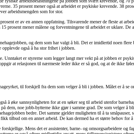
 de fysiske arbeidsbelastningene på jobben som svært krevende, og 70 
tyrerne. 35 prosent mener også at arbeidet er psykiske krevende. 38 prosen
ver arbeidsmengden som for stor.
un 8 prosent er av en annen oppfatning. Tilsvarende mener de fleste at ar
 prosent mener målene og forventningene til arbeidet er uklare. De alle
nehagejobben, og dem som har valgt å bli. Det er imidlertid noen flere b
e opplevde også å ha stor frihet i jobben.
e. Unntaket er styrerne som legger langt mer vekt på at jobben er psyki
ir at relasjonen til nærmeste leder ikke er så god, og at de ikke føler
geyrket, til forskjell fra dem som velger å bli i jobben. Målet er å se o
så å øke sannsynligheten for at en søker seg til arbeid utenfor barnehage
is på dem, noe jobb-bytterne ikke gjør i samme grad. De som velger å bli, j
arnehagejobben bedre. Det samme gjelder muligheten til å ta småpauser, so
fikk tilbud om en annet arbeid. De kan dermed ha et større behov for å
e forskjellige. Mens det er assistenter, barne- og omsorgsarbeidere og f
terne er også oftere midlertidig ansatt, mens tidligpensjonistene oftere