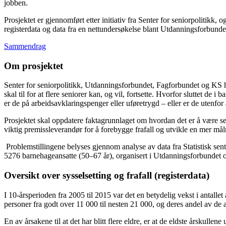
jobben.
Prosjektet er gjennomført etter initiativ fra Senter for seniorpolitik
registerdata og data fra en nettundersøkelse blant Utdanningsforbun
Sammendrag
Om prosjektet
Senter for seniorpolitikk, Utdanningsforbundet, Fagforbundet og KS 
skal til for at flere seniorer kan, og vil, fortsette. Hvorfor sluttet de 
er de på arbeidsavklaringspenger eller uføretrygd – eller er de utenfor 
Prosjektet skal oppdatere faktagrunnlaget om hvordan det er å være se
viktig premissleverandør for å forebygge frafall og utvikle en mer målr
Problemstillingene belyses gjennom analyse av data fra Statistisk sentr
5276 barnehageansatte (50–67 år), organisert i Utdanningsforbundet o
Oversikt over sysselsetting og frafall (registerdata)
I 10-årsperioden fra 2005 til 2015 var det en betydelig vekst i antall
personer fra godt over 11 000 til nesten 21 000, og deres andel av de ans
En av årsakene til at det har blitt flere eldre, er at de eldste årskull