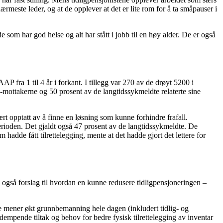
ærmeste leder, og at de opplever at det er lite rom for å ta småpauser i
de som har god helse og alt har stått i jobb til en høy alder. De er også
fra 1 til 4 år i forkant. I tillegg var 270 av de drøyt 5200 i
-mottakerne og 50 prosent av de langtidssykmeldte relaterte sine
 opptatt av å finne en løsning som kunne forhindre frafall.
rioden. Det gjaldt også 47 prosent av de langtidssykmeldte. De
 hadde fått tilrettelegging, mente at det hadde gjort det lettere for
 også forslag til hvordan en kunne redusere tidligpensjoneringen –
De mener økt grunnbemanning hele dagen (inkludert tidlig- og
dempende tiltak og behov for bedre fysisk tilrettelegging av inventar