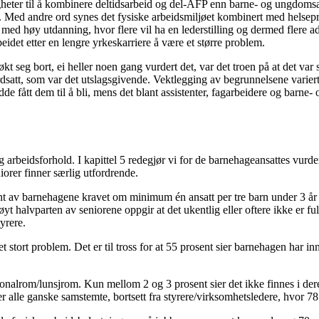
gheter til å kombinere deltidsarbeid og del-AFP enn barne- og ungdomsarb
ere. Med andre ord synes det fysiske arbeidsmiljøet kombinert med hels
 med høy utdanning, hvor flere vil ha en lederstilling og dermed flere a
eidet etter en lengre yrkeskarriere å være et større problem.
t seg bort, ei heller noen gang vurdert det, var det troen på at det var s
att, som var det utslagsgivende. Vektlegging av begrunnelsene varierte
dde fått dem til å bli, mens det blant assistenter, fagarbeidere og barn
beidsforhold. I kapittel 5 redegjør vi for de barnehageansattes vurderi
iorer finner særlig utfordrende.
t av barnehagene kravet om minimum én ansatt per tre barn under 3 år 
halvparten av seniorene oppgir at det ukentlig eller oftere ikke er ful
yrere.
stort problem. Det er til tross for at 55 prosent sier barnehagen har in
ersonalrom/lunsjrom. Kun mellom 2 og 3 prosent sier det ikke finnes i de
er alle ganske samstemte, bortsett fra styrere/virksomhetsledere, hvor 78