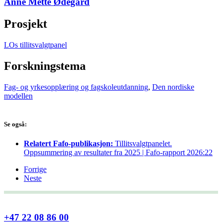
Anne Mette Ødegård
Prosjekt
LOs tillitsvalgtpanel
Forskningstema
Fag- og yrkesopplæring og fagskoleutdanning
,
Den nordiske
modellen
Se også:
Relatert Fafo-publikasjon:
Tillitsvalgtpanelet.
Oppsummering av resultater fra 2025 | Fafo-rapport 2026:22
Forrige
Neste
+47 22 08 86 00