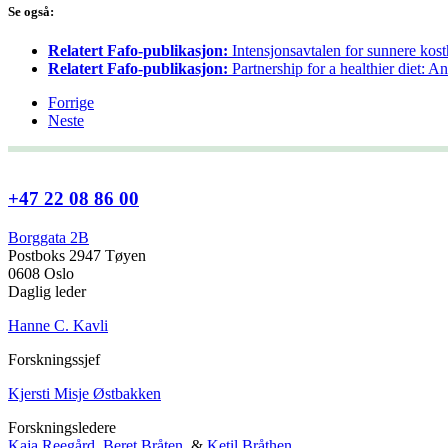
Se også:
Relatert Fafo-publikasjon:
Intensjonsavtalen for sunnere kos
Relatert Fafo-publikasjon:
Partnership for a healthier diet: 
Forrige
Neste
+47 22 08 86 00
Borggata 2B
Postboks 2947 Tøyen
0608 Oslo
Daglig leder
Hanne C. Kavli
Forskningssjef
Kjersti Misje Østbakken
Forskningsledere
Kaja Reegård
,
Beret Bråten
, &
Ketil Bråthen