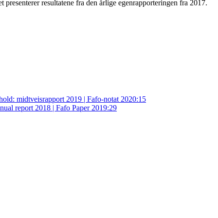
t presenterer resultatene fra den årlige egenrapporteringen fra 2017.
thold: midtveisrapport 2019 | Fafo-notat 2020:15
Annual report 2018 | Fafo Paper 2019:29