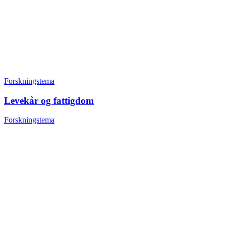
Forskningstema
Levekår og fattigdom
Forskningstema
Tjenester og tjenesteutvikling
+47 22 08 86 00
Borggata 2B
Postboks 2947 Tøyen
0608 Oslo